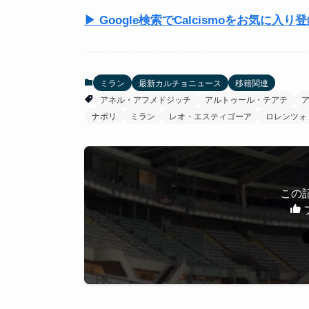
▶ Google検索でCalcismoをお気に入り
ミラン
最新カルチョニュース
移籍関連
アネル・アフメドジッチ
アルトゥール・テアテ
ナポリ
ミラン
レオ・エスティゴーア
ロレンツォ
この