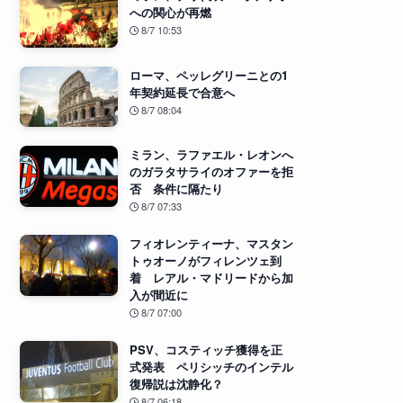
への関心が再燃
8/7 10:53
ローマ、ペッレグリーニとの1
年契約延長で合意へ
8/7 08:04
ミラン、ラファエル・レオンへ
のガラタサライのオファーを拒
否 条件に隔たり
8/7 07:33
フィオレンティーナ、マスタン
トゥオーノがフィレンツェ到
着 レアル・マドリードから加
入が間近に
8/7 07:00
PSV、コスティッチ獲得を正
式発表 ペリシッチのインテル
復帰説は沈静化？
8/7 06:18