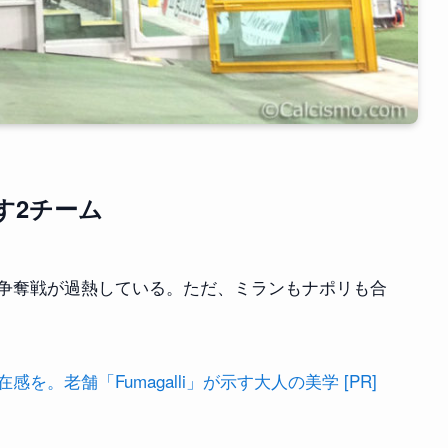
す2チーム
争奪戦が過熱している。ただ、ミランもナポリも合
。老舗「Fumagalli」が示す大人の美学 [PR]