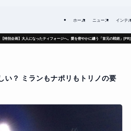
ホーム
ニュース
インテ
【特別企画】大人になったティフォージへ。愛を密やかに纏う「首元の戦術」[PR]
しい？ ミランもナポリもトリノの要