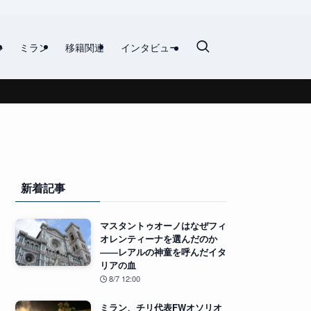
ル
ミラン
移籍関連
インタビュー
新着記事
マスタントゥオーノはなぜフィ
オレンティーナを選んだのか
――レアルの神童を呼んだイタ
リアの血
8/7 12:00
ミラン、チリ代表FWオソリオ