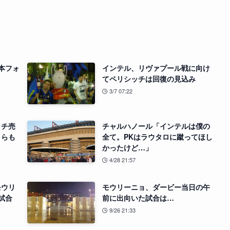
基本フォ
インテル、リヴァプール戦に向け
てペリシッチは回復の見込み
3/7 07:22
ッチ売
チャルハノール「インテルは僕の
リらも
全て。PKはラウタロに蹴ってほし
かったけど…」
4/28 21:57
モウリ
モウリーニョ、ダービー当日の午
試合
前に出向いた試合は…
9/26 21:33