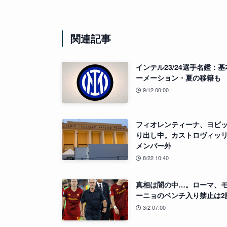
関連記事
インテル23/24選手名鑑：
ーメーション・夏の移籍も
9/12 00:00
フィオレンティーナ、ヨビ
り出し中。カストロヴィッ
メンバー外
8/22 10:40
真相は闇の中…。ローマ、
ーニョのベンチ入り禁止は2
3/2 07:00