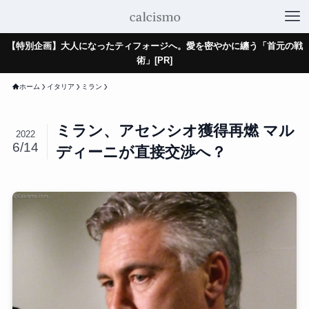
【特別企画】大人になったティフォージへ。愛を密やかに纏う「首元の戦
術」[PR]
ホーム
イタリア
ミラン
ミラン、アセンシオ獲得再燃 マル
2022
6/14
ディーニが直接交渉へ？