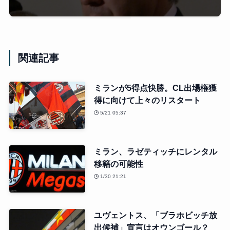
関連記事
ミランが5得点快勝。CL出場権獲
得に向けて上々のリスタート
5/21 05:37
ミラン、ラゼティッチにレンタル
移籍の可能性
1/30 21:21
ユヴェントス、「ブラホビッチ放
出候補」宣言はオウンゴール？