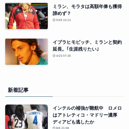
ミラン、モラタは高額年俸も獲得
諦めず？
5/29 10:13
イブラヒモビッチ、ミランと契約
延長。｢生涯残りたい｣
4/23 07:26
新着記事
インテルの補強が難航中 ロメロ
はアトレティコ・マドリー濃厚
ディアビも逃したか
8/6 21:06