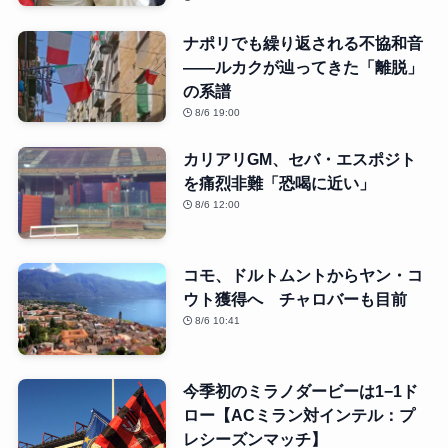
ナポリでも繰り返される不協和音
――ルカクが辿ってきた「離脱」
の系譜
8/6 19:00
カリアリGM、セバ・エスポジト
を痛烈非難「恐喝に近い」
8/6 12:00
コモ、ドルトムントからヤン・コ
ウト獲得へ チャロバーも目前
8/6 10:41
今季初のミラノダービーは1−1ド
ロー【ACミラン対インテル：プ
レシーズンマッチ】