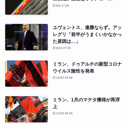
8/4 17:00
ユヴェントス、連勝ならず。アッ
レグリ「前半がうまくいかなかっ
た原因は…」
8/23 07:25
ミラン、ドゥアルチの新型コロナ
ウイルス陰性を発表
10/20 03:49
ミラン、1月のマテタ獲得が再浮
上
11/29 09:05