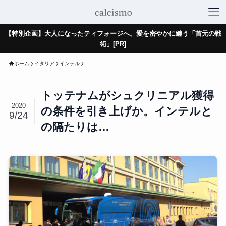
【特別企画】大人になったティフォージへ。愛を密やかに纏う「首元の戦
術」[PR]
ホーム
イタリア
インテル
トッテナムがシュクリニアル獲得
2020
の条件を引き上げか。インテルと
9/24
の隔たりは…