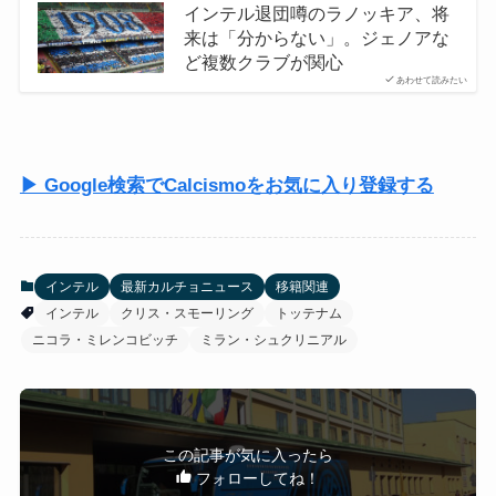
インテル退団噂のラノッキア、将
来は「分からない」。ジェノアな
ど複数クラブが関心
あわせて読みたい
▶ Google検索でCalcismoをお気に入り登録する
インテル
最新カルチョニュース
移籍関連
インテル
クリス・スモーリング
トッテナム
ニコラ・ミレンコビッチ
ミラン・シュクリニアル
この記事が気に入ったら
フォローしてね！