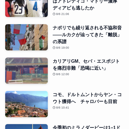
はアトレティコ・マドリー濃厚
ディアビも逃したか
8/6 21:06
ナポリでも繰り返される不協和音
――ルカクが辿ってきた「離脱」
の系譜
8/6 19:00
カリアリGM、セバ・エスポジト
を痛烈非難「恐喝に近い」
8/6 12:00
コモ、ドルトムントからヤン・コ
ウト獲得へ チャロバーも目前
8/6 10:41
今季初のミラノダービーは1−1ド