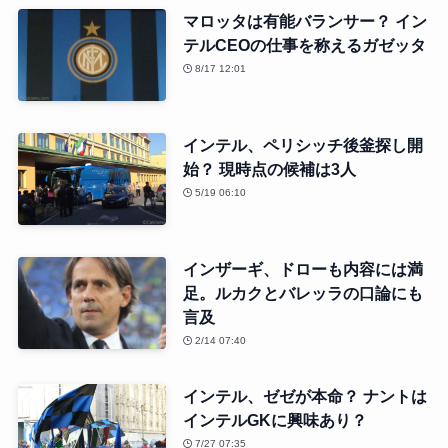
マロッタは有能バランサー？ イン
テルCEOの仕事を称えるガゼッタ
8/17 12:01
インテル、ペリシッチ後釜探し開
始？ 現時点の候補は3人
5/19 06:10
インザーギ、ドローも内容には満
足。ルカクとバレッラの口論にも
言及
2/14 07:40
インテル、ゼゼが本命？ ナントは
インテルGKに興味あり？
7/27 07:35