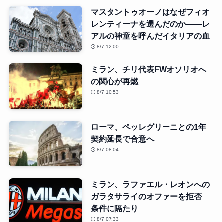
マスタントゥオーノはなぜフィオ
レンティーナを選んだのか――レ
アルの神童を呼んだイタリアの血
8/7 12:00
ミラン、チリ代表FWオソリオへ
の関心が再燃
8/7 10:53
ローマ、ペッレグリーニとの1年
契約延長で合意へ
8/7 08:04
ミラン、ラファエル・レオンへの
ガラタサライのオファーを拒否
条件に隔たり
8/7 07:33