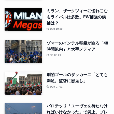
ミラン、ザークツィーに惚れこむ
もライバルは多数。FW補強の候
補は？
1/30 19:30
ゾマーのインテル移籍が迫る「48
時間以内」と大手メディア
8/3 05:29
劇的ゴールのザッカーニ「とても
満足。監督に恩返し」
6/25 07:01
バロテッリ「ユーヴェを待たなけ
ればいけなかった」で炎上。ブレ