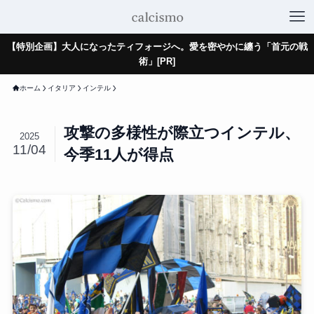
【特別企画】大人になったティフォージへ。愛を密やかに纏う「首元の戦
術」[PR]
ホーム
イタリア
インテル
攻撃の多様性が際立つインテル、
2025
11/04
今季11人が得点