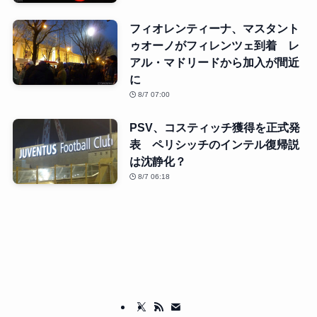
フィオレンティーナ、マスタント
ゥオーノがフィレンツェ到着 レ
アル・マドリードから加入が間近
に
8/7 07:00
PSV、コスティッチ獲得を正式発
表 ペリシッチのインテル復帰説
は沈静化？
8/7 06:18