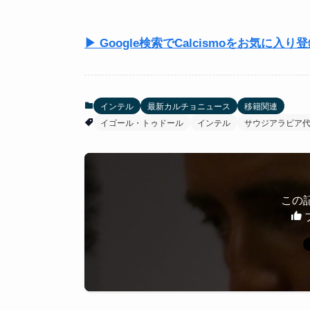
▶ Google検索でCalcismoをお気に入り
インテル
最新カルチョニュース
移籍関連
イゴール・トゥドール
インテル
サウジアラビア
この