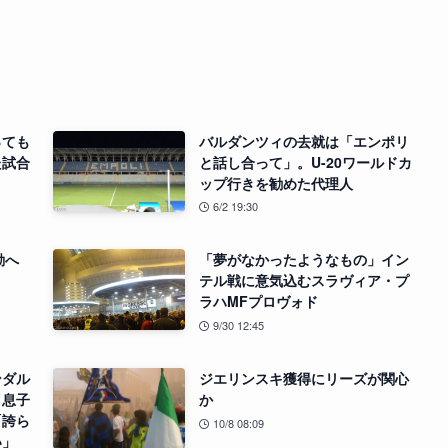
っても
バルダンツィの去就は「エンポリ
た試合
と話し合って」。U-20ワールドカ
ップ行きを勧めた代理人
6/2 19:30
動へ
「夢がなかったようなもの」イン
テル戦に意気込むスラヴィア・プ
ラハMFプロヴォド
9/30 12:45
ンダル
ジエリンスキ獲得にリーズが関心
」息子
か
「誇ら
10/8 08:09
い」