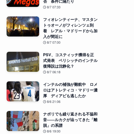
否 条件に隔たり
8/7 07:33
フィオレンティーナ、マスタン
トゥオーノがフィレンツェ到
着 レアル・マドリードから加
入が間近に
8/7 07:00
PSV、コスティッチ獲得を正
式発表 ペリシッチのインテル
復帰説は沈静化？
8/7 06:18
インテルの補強が難航中 ロメ
ロはアトレティコ・マドリー濃
厚 ディアビも逃したか
8/6 21:06
ナポリでも繰り返される不協和
音――ルカクが辿ってきた「離
脱」の系譜
8/6 19:00