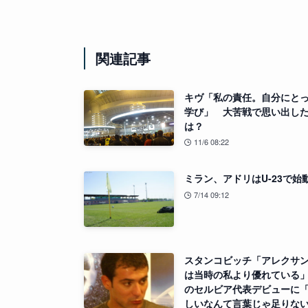
関連記事
キヴ「私の責任。自分にと
学び」 大苦戦で思い出し
は？
11/6 08:22
ミラン、アドリはU-23で始
7/14 09:12
スタンコビッチ「アレクサ
は当時の私より優れている
のセルビア代表デビューに
しいなんて言葉じゃ足りな