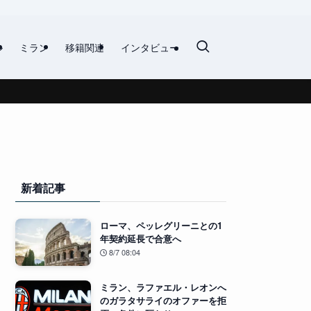
ル
ミラン
移籍関連
インタビュー
新着記事
ローマ、ペッレグリーニとの1
年契約延長で合意へ
8/7 08:04
ミラン、ラファエル・レオンへ
のガラタサライのオファーを拒