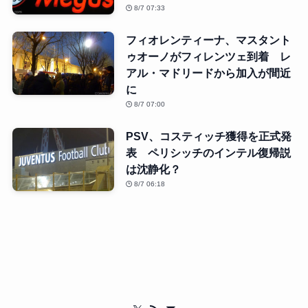
8/7 07:33
フィオレンティーナ、マスタント
ゥオーノがフィレンツェ到着 レ
アル・マドリードから加入が間近
に
8/7 07:00
PSV、コスティッチ獲得を正式発
表 ペリシッチのインテル復帰説
は沈静化？
8/7 06:18