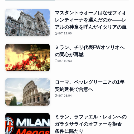
マスタントゥオーノはなぜフィオ
レンティーナを選んだのか――レ
アルの神童を呼んだイタリアの血
8/7 12:00
ミラン、チリ代表FWオソリオへ
の関心が再燃
8/7 10:53
ローマ、ペッレグリーニとの1年
契約延長で合意へ
8/7 08:04
ミラン、ラファエル・レオンへの
ガラタサライのオファーを拒否
条件に隔たり