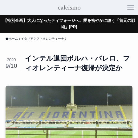
【特別企画】大人になったティフォージへ。愛を密やかに纏う「首元の戦
術」[PR]
ホーム
イタリア
フィオレンティーナ
インテル退団ボルハ・バレロ、フ
2020
9/10
ィオレンティーナ復帰が決定か