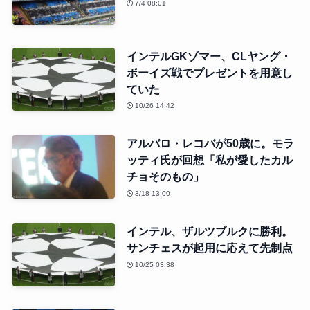
7/4 08:01
インテルGKゾマー、CLヤング・
ボーイズ戦でプレゼントを用意し
ていた
10/26 14:42
アルバロ・レコバが50歳に。モラ
ッティ氏が回想「私が愛したカル
チョそのもの」
3/18 13:00
インテル、ザルツブルクに勝利。
サンチェスが起用に応えて先制点
10/25 03:38