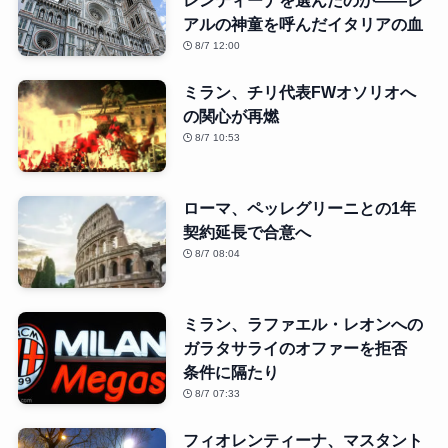
レンティーナを選んだのか――レ
アルの神童を呼んだイタリアの血
8/7 12:00
ミラン、チリ代表FWオソリオへ
の関心が再燃
8/7 10:53
ローマ、ペッレグリーニとの1年
契約延長で合意へ
8/7 08:04
ミラン、ラファエル・レオンへの
ガラタサライのオファーを拒否
条件に隔たり
8/7 07:33
フィオレンティーナ、マスタント