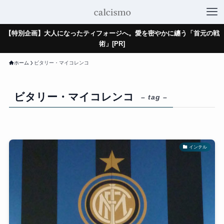
【特別企画】大人になったティフォージへ。愛を密やかに纏う「首元の戦
術」[PR]
ホーム
ビタリー・マイコレンコ
ビタリー・マイコレンコ
– tag –
インテル