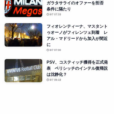
ガラタサライのオファーを拒否
条件に隔たり
8/7 07:33
フィオレンティーナ、マスタント
ゥオーノがフィレンツェ到着 レ
アル・マドリードから加入が間近
に
8/7 07:00
PSV、コスティッチ獲得を正式発
表 ペリシッチのインテル復帰説
は沈静化？
8/7 06:18