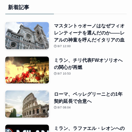
新着記事
マスタントゥオーノはなぜフィオ
レンティーナを選んだのか――レ
アルの神童を呼んだイタリアの血
8/7 12:00
ミラン、チリ代表FWオソリオへ
の関心が再燃
8/7 10:53
ローマ、ペッレグリーニとの1年
契約延長で合意へ
8/7 08:04
ミラン、ラファエル・レオンへの