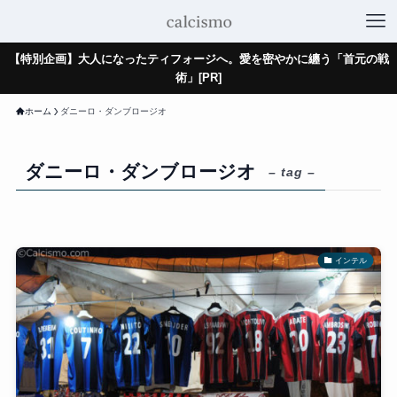
【特別企画】大人になったティフォージへ。愛を密やかに纏う「首元の戦
術」[PR]
ホーム
ダニーロ・ダンブロージオ
ダニーロ・ダンブロージオ
– tag –
インテル