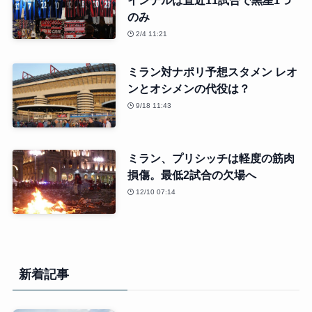
インテルは直近11試合で黒星1つ
のみ
2/4 11:21
ミラン対ナポリ予想スタメン レオ
ンとオシメンの代役は？
9/18 11:43
ミラン、プリシッチは軽度の筋肉
損傷。最低2試合の欠場へ
12/10 07:14
新着記事