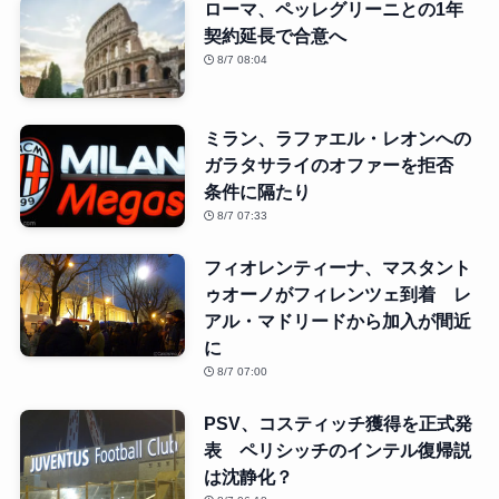
ローマ、ペッレグリーニとの1年
契約延長で合意へ
8/7 08:04
ミラン、ラファエル・レオンへの
ガラタサライのオファーを拒否
条件に隔たり
8/7 07:33
フィオレンティーナ、マスタント
ゥオーノがフィレンツェ到着 レ
アル・マドリードから加入が間近
に
8/7 07:00
PSV、コスティッチ獲得を正式発
表 ペリシッチのインテル復帰説
は沈静化？