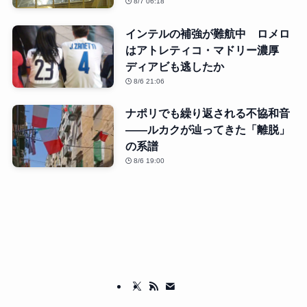
8/7 06:18
インテルの補強が難航中 ロメロ
はアトレティコ・マドリー濃厚
ディアビも逃したか
8/6 21:06
ナポリでも繰り返される不協和音
――ルカクが辿ってきた「離脱」
の系譜
8/6 19:00