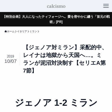
【特別企画】大人になったティフォージへ。愛を密やかに纏う「首元の戦
術」[PR]
ホーム
イタリア
ミラン
【ジェノア対ミラン】采配的中、
レイナは地獄から天国へ…。ミ
2019
10/07
ランが泥沼対決制す【セリエA第
7節】
ジェノア 1-2 ミラン