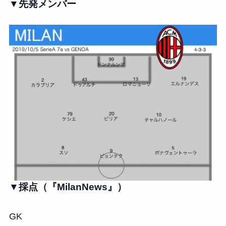
▼先発メンバー
▼採点（『MilanNews』）
GK