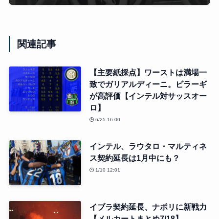
関連記事
【主要紙採点】ワーストは満場一
致でガリアルディーニ。ビラーギ
が高評価【インテル対サッスオー
ロ】
6/25 16:00
インテル、ラウタロ・マルティネ
ス契約延長は1月中にも？
1/10 12:01
イブラ契約延長、ナポリに新戦力
【メルカートまとめ7/18】