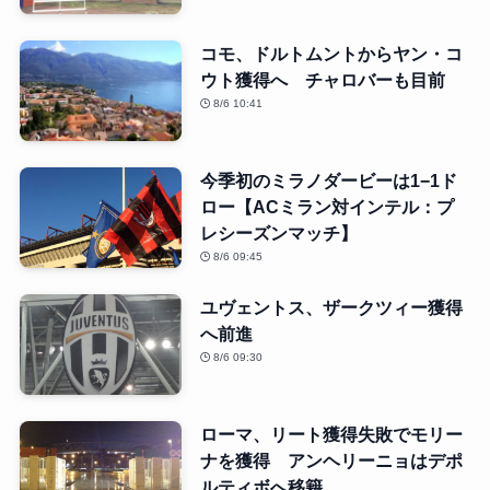
コモ、ドルトムントからヤン・コ
ウト獲得へ チャロバーも目前
8/6 10:41
今季初のミラノダービーは1−1ド
ロー【ACミラン対インテル：プ
レシーズンマッチ】
8/6 09:45
ユヴェントス、ザークツィー獲得
へ前進
8/6 09:30
ローマ、リート獲得失敗でモリー
ナを獲得 アンヘリーニョはデポ
ルティボへ移籍