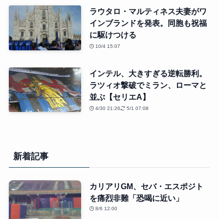
ラウタロ・マルティネス夫妻がワ
インブランドを発表。同胞も祝福
に駆けつける
10/4 15:07
インテル、大きすぎる逆転勝利。
ラツィオ撃破でミラン、ローマと
並ぶ【セリエA】
4/30 21:26
5/1 07:08
新着記事
カリアリGM、セバ・エスポジト
を痛烈非難「恐喝に近い」
8/6 12:00