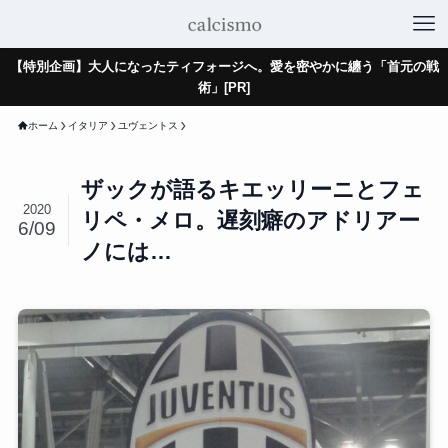
【特別企画】大人になったティフォージへ。愛を密やかに纏う「首元の戦
術」[PR]
ホーム
イタリア
ユヴェントス
ザックが語るキエッリーニとフェ
2020
リペ・メロ。遅刻癖のアドリアー
6/09
ノには…