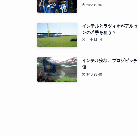
2/22 12:36
インテルとラツィオがアル
ンの若手を狙う？
11/9 12:14
インテル安堵、ブロゾビッ
傷
3/10 23:40