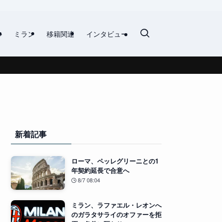
ル
ミラン
移籍関連
インタビュー
新着記事
ローマ、ペッレグリーニとの1
年契約延長で合意へ
8/7 08:04
ミラン、ラファエル・レオンへ
のガラタサライのオファーを拒