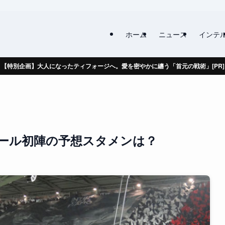
ホーム
ニュース
インテ
【特別企画】大人になったティフォージへ。愛を密やかに纏う「首元の戦術」[PR]
ール初陣の予想スタメンは？