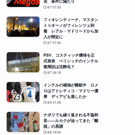
否 条件に隔たり
8/7 07:33
フィオレンティーナ、マスタン
トゥオーノがフィレンツェ到
着 レアル・マドリードから加
入が間近に
8/7 07:00
PSV、コスティッチ獲得を正
式発表 ペリシッチのインテル
復帰説は沈静化？
8/7 06:18
インテルの補強が難航中 ロメ
ロはアトレティコ・マドリー濃
厚 ディアビも逃したか
8/6 21:06
ナポリでも繰り返される不協和
音――ルカクが辿ってきた「離
脱」の系譜
8/6 19:00