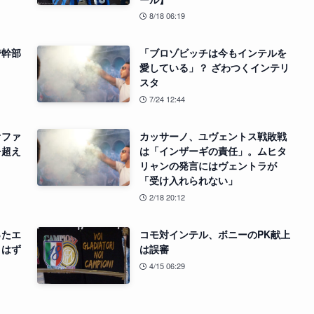
8/18 06:19
で幹部
「ブロゾビッチは今もインテルを
愛している」？ ざわつくインテリ
スタ
7/24 12:44
オファ
カッサーノ、ユヴェントス戦敗戦
を超え
は「インザーギの責任」。ムヒタ
リャンの発言にはヴェントラが
「受け入れられない」
2/18 20:12
ったエ
コモ対インテル、ボニーのPK献上
こはず
は誤審
4/15 06:29