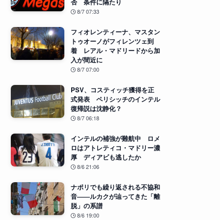
否 条件に隔たり
8/7 07:33
フィオレンティーナ、マスタン
トゥオーノがフィレンツェ到
着 レアル・マドリードから加
入が間近に
8/7 07:00
PSV、コスティッチ獲得を正
式発表 ペリシッチのインテル
復帰説は沈静化？
8/7 06:18
インテルの補強が難航中 ロメ
ロはアトレティコ・マドリー濃
厚 ディアビも逃したか
8/6 21:06
ナポリでも繰り返される不協和
音――ルカクが辿ってきた「離
脱」の系譜
8/6 19:00