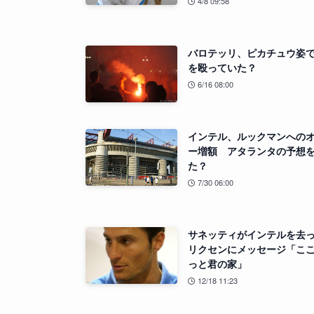
4/8 09:58
バロテッリ、ピカチュウ姿
を殴っていた？
6/16 08:00
インテル、ルックマンへの
ー増額 アタランタの予想
た？
7/30 06:00
サネッティがインテルを去
リクセンにメッセージ「こ
っと君の家」
12/18 11:23