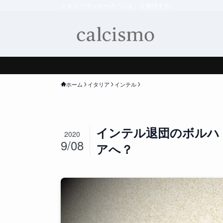
イタリアサッカーの「いま」を整理する
ホーム
イタリア
インテル
インテル退団のボルハ
2020
9/08
アへ？