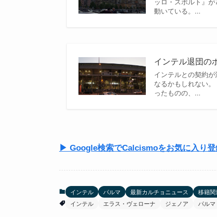
ッロ・スポルト』が
動いている。...
インテル退団の
インテルとの契約が
なるかもしれない。
ったものの、...
▶ Google検索でCalcismoをお気に入り
インテル
パルマ
最新カルチョニュース
移籍関
インテル
エラス・ヴェローナ
ジェノア
パルマ