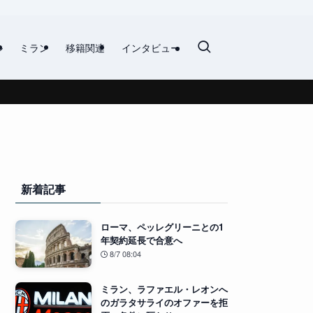
ル
ミラン
移籍関連
インタビュー
新着記事
ローマ、ペッレグリーニとの1
年契約延長で合意へ
8/7 08:04
ミラン、ラファエル・レオンへ
のガラタサライのオファーを拒