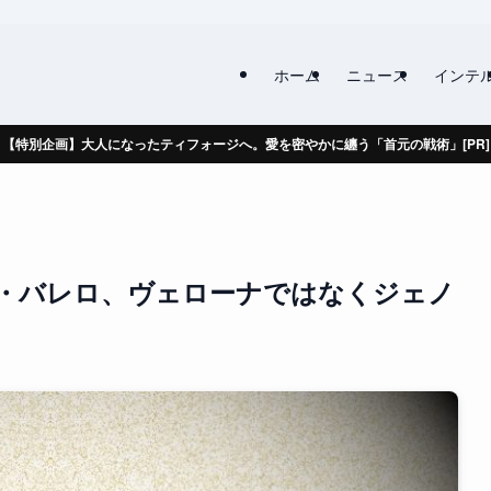
ホーム
ニュース
インテ
【特別企画】大人になったティフォージへ。愛を密やかに纏う「首元の戦術」[PR]
・バレロ、ヴェローナではなくジェノ