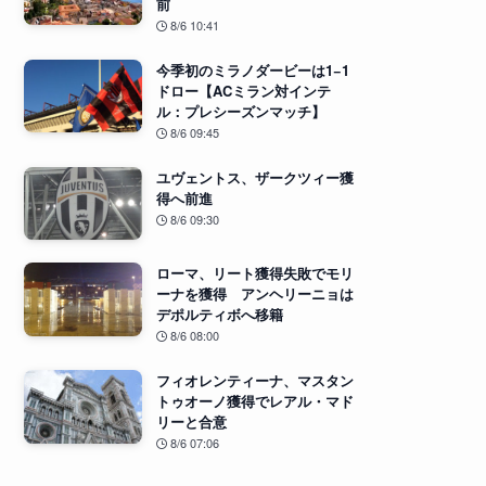
前
8/6 10:41
今季初のミラノダービーは1−1
ドロー【ACミラン対インテ
ル：プレシーズンマッチ】
8/6 09:45
ユヴェントス、ザークツィー獲
得へ前進
8/6 09:30
ローマ、リート獲得失敗でモリ
ーナを獲得 アンヘリーニョは
デポルティボへ移籍
8/6 08:00
フィオレンティーナ、マスタン
トゥオーノ獲得でレアル・マド
リーと合意
8/6 07:06