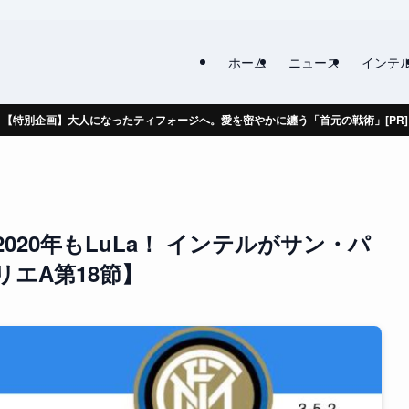
ホーム
ニュース
インテ
【特別企画】大人になったティフォージへ。愛を密やかに纏う「首元の戦術」[PR]
020年もLuLa！ インテルがサン・パ
エA第18節】