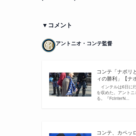
▼コメント
アントニオ・コンテ監督
コンテ「ナポリ
ィの勝利」【ナ
インテルは6日に行
を収めた。アントニ
る。『FcInterN...
コンテ、カペッ