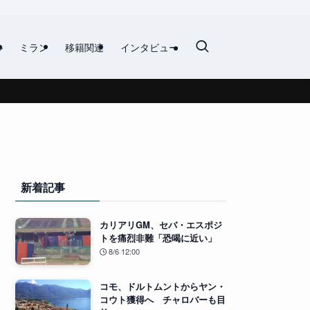
ル
ミラン
移籍関連
インタビュー
新着記事
カリアリGM、セバ・エスポジ
トを痛烈非難「恐喝に近い」
8/6 12:00
コモ、ドルトムントからヤン・
コウト獲得へ チャロバーも目