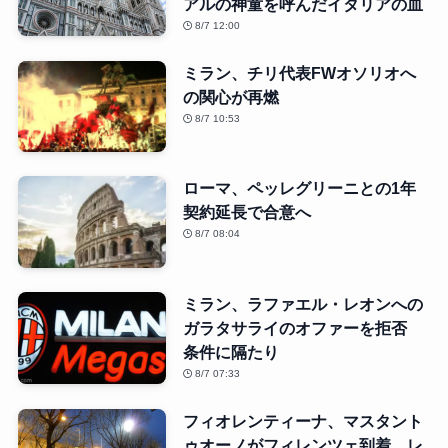
アルの神童を呼んだイタリアの血
8/7 12:00
ミラン、チリ代表FWオソリオへ
の関心が再燃
8/7 10:53
ローマ、ペッレグリーニとの1年
契約延長で合意へ
8/7 08:04
ミラン、ラファエル・レオンへの
ガラタサライのオファーを拒否
条件に隔たり
8/7 07:33
フィオレンティーナ、マスタント
ゥオーノがフィレンツェ到着 レ