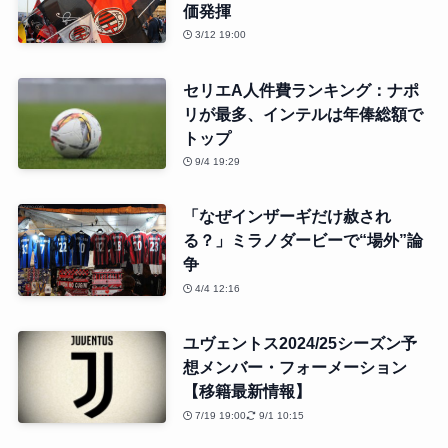
価発揮
3/12 19:00
セリエA人件費ランキング：ナポ
リが最多、インテルは年俸総額で
トップ
9/4 19:29
「なぜインザーギだけ赦され
る？」ミラノダービーで“場外”論
争
4/4 12:16
ユヴェントス2024/25シーズン予
想メンバー・フォーメーション
【移籍最新情報】
7/19 19:00
9/1 10:15