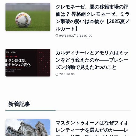
クレモネーゼ、夏の移籍市場の評
価は？ 昇格組クレモネーゼ、ミラ
ン撃破の勢いは本物か【2025夏メ
ルカート】
9/9 18:03
9/11 07:09
カルディナーレとアモリムはミラ
ンをどう変えたのか――プレシー
ズン始動で見えた3つのこと
7/16 20:00
新着記事
マスタントゥオーノはなぜフィオ
レンティーナを選んだのか――レ