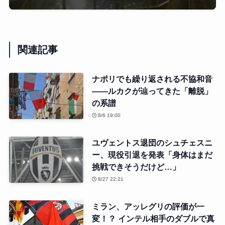
関連記事
ナポリでも繰り返される不協和音
――ルカクが辿ってきた「離脱」
の系譜
8/6 19:00
ユヴェントス退団のシュチェスニ
ー、現役引退を発表「身体はまだ
挑戦できそうだけど…」
8/27 22:21
ミラン、アッレグリの評価が一
変！？ インテル相手のダブルで真