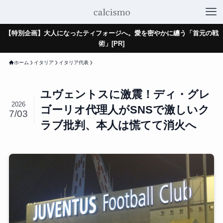
【特別企画】大人になったティフォージへ。愛を密やかに纏う「首元の戦
術」[PR]
ホーム
イタリア
イタリア代表
ユヴェントスに激震！ディ・グレ
2026
ゴーリオ代理人がSNSで激しいク
7/03
ラブ批判、本人は慌てて消火へ