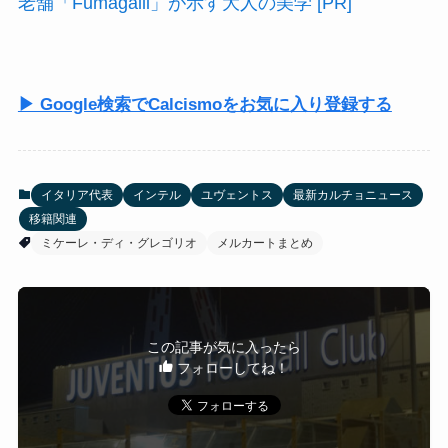
老舗「Fumagalli」が示す大人の美学 [PR]
▶ Google検索でCalcismoをお気に入り登録する
イタリア代表
インテル
ユヴェントス
最新カルチョニュース
移籍関連
ミケーレ・ディ・グレゴリオ
メルカートまとめ
この記事が気に入ったら
フォローしてね！