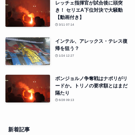
レッチェ指揮官が試合後に頭突
き！ セリエA下位対決で大騒動
【動画付き】
3/11 07:14
インテル、アレックス・テレス復
帰を狙う？
1/24 12:27
ボンジョルノ争奪戦はナポリがリ
ードか。トリノの要求額とはまだ
隔たり
6/28 09:13
新着記事