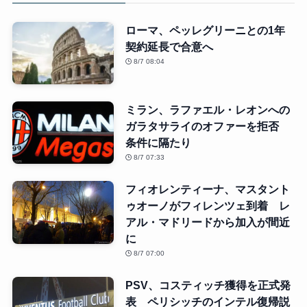
ローマ、ペッレグリーニとの1年
契約延長で合意へ
8/7 08:04
ミラン、ラファエル・レオンへの
ガラタサライのオファーを拒否
条件に隔たり
8/7 07:33
フィオレンティーナ、マスタント
ゥオーノがフィレンツェ到着 レ
アル・マドリードから加入が間近
に
8/7 07:00
PSV、コスティッチ獲得を正式発
表 ペリシッチのインテル復帰説