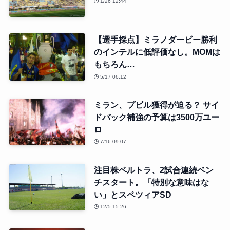
1/26 12:44
【選手採点】ミラノダービー勝利
のインテルに低評価なし。MOMは
もちろん…
5/17 06:12
ミラン、プビル獲得が迫る？ サイ
ドバック補強の予算は3500万ユー
ロ
7/16 09:07
注目株ベルトラ、2試合連続ベン
チスタート。「特別な意味はな
い」とスペツィアSD
12/5 15:26