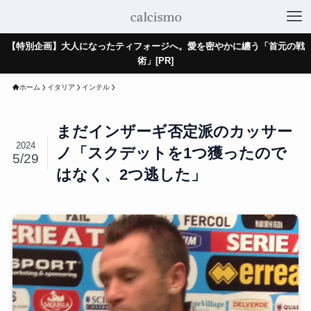
【特別企画】大人になったティフォージへ。愛を密やかに纏う「首元の戦
術」[PR]
ホーム
イタリア
インテル
まだインザーギ否定派のカッサー
2024
ノ「スクデットを1つ獲ったので
5/29
はなく、2つ逃した」