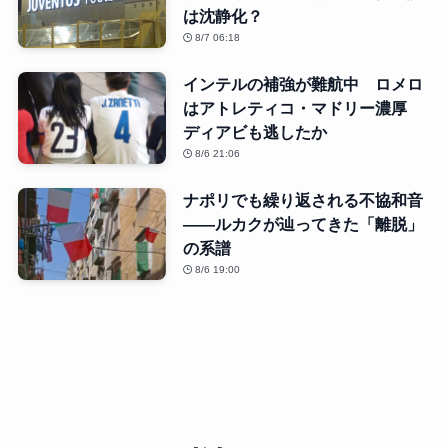
は沈静化？
8/7 06:18
インテルの補強が難航中 ロメロ
はアトレティコ・マドリー濃厚
ディアビも逃したか
8/6 21:06
ナポリでも繰り返される不協和音
――ルカクが辿ってきた「離脱」
の系譜
8/6 19:00