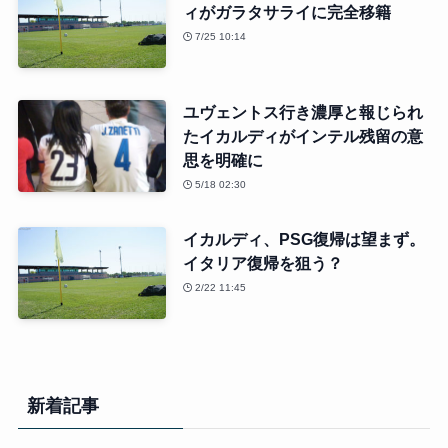
ィがガラタサライに完全移籍
7/25 10:14
ユヴェントス行き濃厚と報じられ
たイカルディがインテル残留の意
思を明確に
5/18 02:30
イカルディ、PSG復帰は望まず。
イタリア復帰を狙う？
2/22 11:45
新着記事