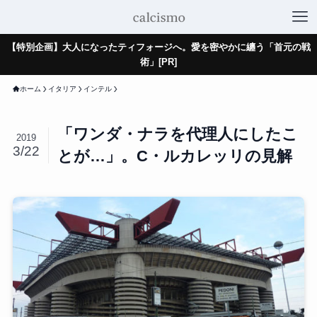
【特別企画】大人になったティフォージへ。愛を密やかに纏う「首元の戦
術」[PR]
ホーム
イタリア
インテル
「ワンダ・ナラを代理人にしたこ
2019
3/22
とが…」。C・ルカレッリの見解