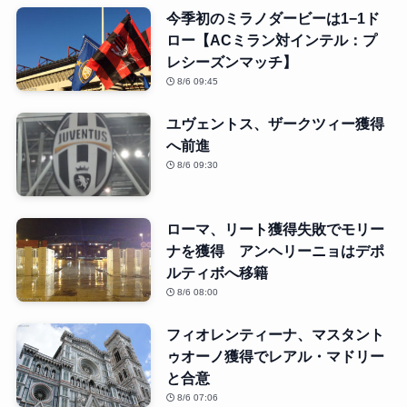
今季初のミラノダービーは1−1ド
ロー【ACミラン対インテル：プ
レシーズンマッチ】
8/6 09:45
ユヴェントス、ザークツィー獲得
へ前進
8/6 09:30
ローマ、リート獲得失敗でモリー
ナを獲得 アンヘリーニョはデポ
ルティボへ移籍
8/6 08:00
フィオレンティーナ、マスタント
ゥオーノ獲得でレアル・マドリー
と合意
8/6 07:06