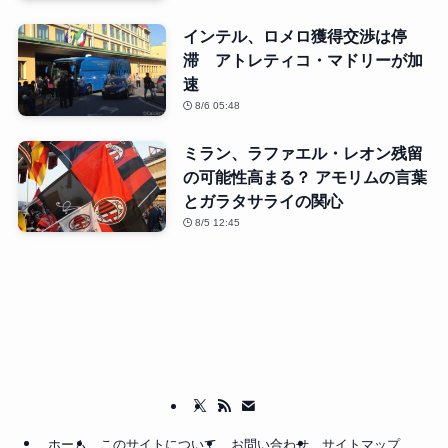
インテル、ロメロ獲得交渉は停
滞 アトレティコ・マドリーが加
速
8/6 05:48
ミラン、ラファエル・レオン残留
の可能性高まる？ アモリムの言葉
とガラタサライの関心
8/5 12:45
ホーム
このサイトについて
お問い合わせ
サイトマップ