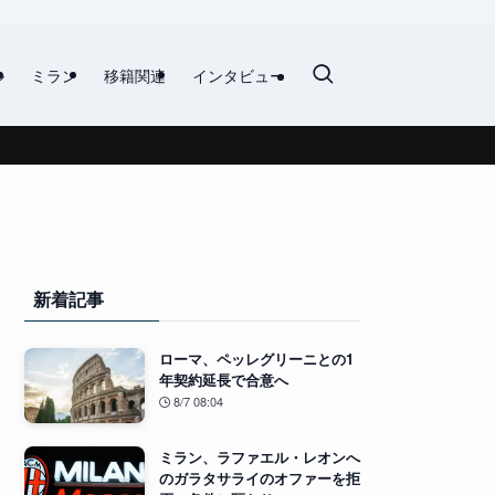
ル
ミラン
移籍関連
インタビュー
新着記事
ローマ、ペッレグリーニとの1
年契約延長で合意へ
8/7 08:04
ミラン、ラファエル・レオンへ
のガラタサライのオファーを拒