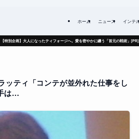
ホーム
ニュース
インテ
【特別企画】大人になったティフォージへ。愛を密やかに纏う「首元の戦術」[PR]
ラッティ「コンテが並外れた仕事をし
手は…