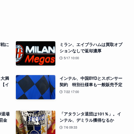
奪戦に
ミラン、エイブラハムは買取オプ
ションなしで返却濃厚
5/17 10:00
も大満
インテル、中国BYDとスポンサー
」【イ
契約 特別仕様車も一般販売予定
7/22 17:00
秒退場
「アタランタ退団は101％」。イ
罰金
ンテル、デミラル獲得なるか
7/6 09:33