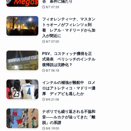
否 条件に隔たり
8/7 07:33
フィオレンティーナ、マスタン
トゥオーノがフィレンツェ到
着 レアル・マドリードから加
入が間近に
8/7 07:00
PSV、コスティッチ獲得を正
式発表 ペリシッチのインテル
復帰説は沈静化？
8/7 06:18
インテルの補強が難航中 ロメ
ロはアトレティコ・マドリー濃
厚 ディアビも逃したか
8/6 21:06
ナポリでも繰り返される不協和
音――ルカクが辿ってきた「離
脱」の系譜
8/6 19:00