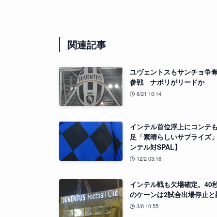
関連記事
ユヴェントスもサンチョ争
参戦 ナポリがリードか
6/21 10:14
インテル首位浮上にコンテ
足「素晴らしいサプライズ
ンテル対SPAL】
12/2 03:16
インテル戦も欠場確定。40
のケーンは2試合出場停止と
3/8 10:55