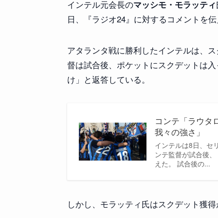
インテル元会長の
マッシモ・モラッティ
日、『ラジオ24』に対するコメントを伝
アタランタ戦に勝利したインテルは、ス
督は試合後、ポケットにスクデットは入
け」と返答している。
コンテ「ラウタ
我々の強さ」
インテルは8日、セリ
ンテ監督が試合後、『
えた。 試合後の...
しかし、モラッティ氏はスクデット獲得