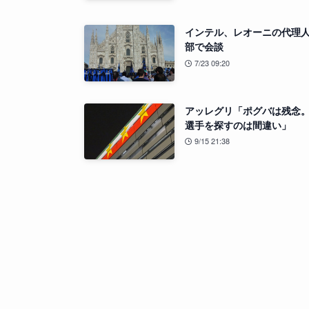
インテル、レオーニの代理
部で会談
7/23 09:20
アッレグリ「ポグバは残念
選手を探すのは間違い」
9/15 21:38