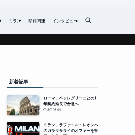
ル
ミラン
移籍関連
インタビュー
新着記事
ローマ、ペッレグリーニとの1
年契約延長で合意へ
8/7 08:04
ミラン、ラファエル・レオンへ
のガラタサライのオファーを拒