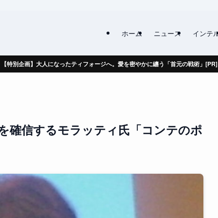
ホーム
ニュース
インテ
【特別企画】大人になったティフォージへ。愛を密やかに纏う「首元の戦術」[PR]
を確信するモラッティ氏「コンテのポ