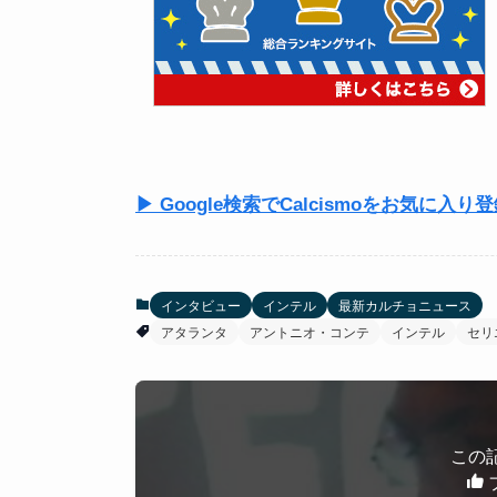
▶ Google検索でCalcismoをお気に入り
インタビュー
インテル
最新カルチョニュース
アタランタ
アントニオ・コンテ
インテル
セリ
この