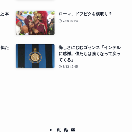
人と本
ローマ、ドフビクを横取り？
7/25 07:24
。似た
悔しさにじむゴセンス「インテル
に感謝。僕たちは強くなって戻っ
てくる」
6/13 12:45