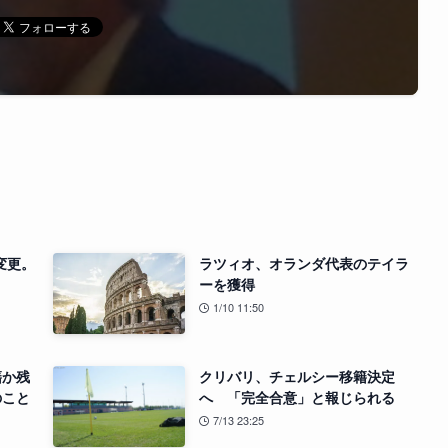
変更。
ラツィオ、オランダ代表のテイラ
ーを獲得
1/10 11:50
籍か残
クリバリ、チェルシー移籍決定
のこと
へ 「完全合意」と報じられる
7/13 23:25