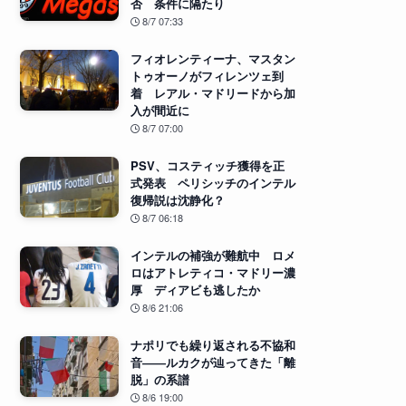
否 条件に隔たり
8/7 07:33
フィオレンティーナ、マスタン
トゥオーノがフィレンツェ到
着 レアル・マドリードから加
入が間近に
8/7 07:00
PSV、コスティッチ獲得を正
式発表 ペリシッチのインテル
復帰説は沈静化？
8/7 06:18
インテルの補強が難航中 ロメ
ロはアトレティコ・マドリー濃
厚 ディアビも逃したか
8/6 21:06
ナポリでも繰り返される不協和
音――ルカクが辿ってきた「離
脱」の系譜
8/6 19:00