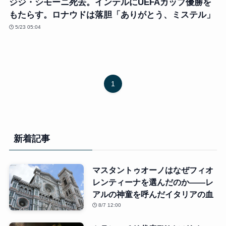
ジジ・シモーニ死去。インテルにUEFAカップ優勝を
もたらす。ロナウドは落胆「ありがとう、ミステル」
5/23 05:04
1
新着記事
マスタントゥオーノはなぜフィオ
レンティーナを選んだのか――レ
アルの神童を呼んだイタリアの血
8/7 12:00