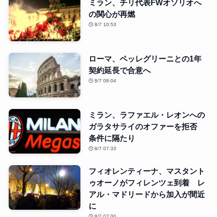
ミラン、チリ代表FWオソリオへ
の関心が再燃
8/7 10:53
ローマ、ペッレグリーニとの1年
契約延長で合意へ
8/7 08:04
ミラン、ラファエル・レオンへの
ガラタサライのオファーを拒否
条件に隔たり
8/7 07:33
フィオレンティーナ、マスタント
ゥオーノがフィレンツェ到着 レ
アル・マドリードから加入が間近
に
8/7 07:00