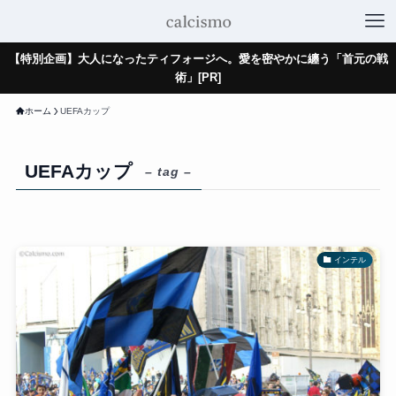
【特別企画】大人になったティフォージへ。愛を密やかに纏う「首元の戦
術」[PR]
ホーム
UEFAカップ
UEFAカップ
– tag –
インテル