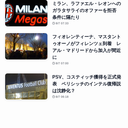
ミラン、ラファエル・レオンへの
ガラタサライのオファーを拒否
条件に隔たり
8/7 07:33
フィオレンティーナ、マスタント
ゥオーノがフィレンツェ到着 レ
アル・マドリードから加入が間近
に
8/7 07:00
PSV、コスティッチ獲得を正式発
表 ペリシッチのインテル復帰説
は沈静化？
8/7 06:18