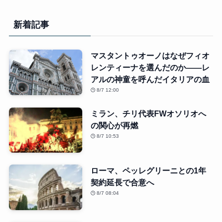
新着記事
マスタントゥオーノはなぜフィオ
レンティーナを選んだのか――レ
アルの神童を呼んだイタリアの血
8/7 12:00
ミラン、チリ代表FWオソリオへ
の関心が再燃
8/7 10:53
ローマ、ペッレグリーニとの1年
契約延長で合意へ
8/7 08:04