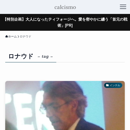
【特別企画】大人になったティフォージへ。愛を密やかに纏う「首元の戦
術」[PR]
ホーム
ロナウド
ロナウド
– tag –
インテル