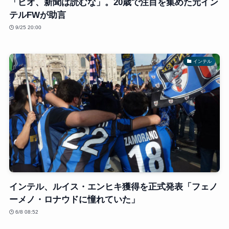
「ピオ、新聞は読むな」。20歳で注目を集めた元イン
テルFWが助言
9/25 20:00
インテル
インテル、ルイス・エンヒキ獲得を正式発表「フェノ
ーメノ・ロナウドに憧れていた」
6/8 08:52