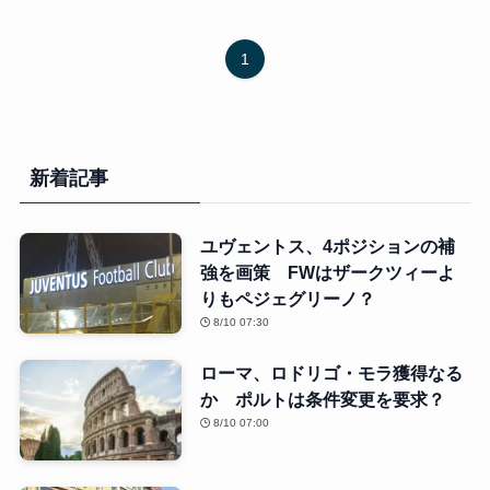
1
新着記事
ユヴェントス、4ポジションの補
強を画策 FWはザークツィーよ
りもペジェグリーノ？
8/10 07:30
ローマ、ロドリゴ・モラ獲得なる
か ポルトは条件変更を要求？
8/10 07:00