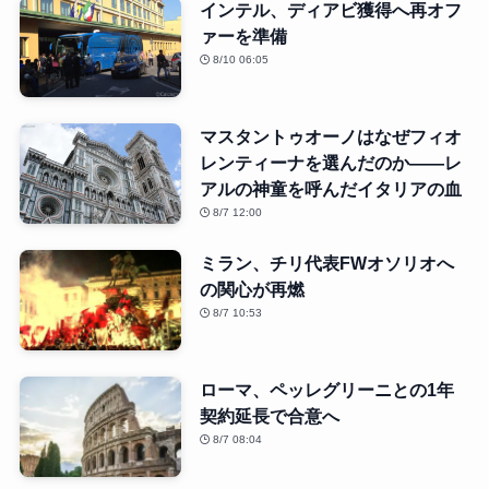
インテル、ディアビ獲得へ再オフ
ァーを準備
8/10 06:05
マスタントゥオーノはなぜフィオ
レンティーナを選んだのか――レ
アルの神童を呼んだイタリアの血
8/7 12:00
ミラン、チリ代表FWオソリオへ
の関心が再燃
8/7 10:53
ローマ、ペッレグリーニとの1年
契約延長で合意へ
8/7 08:04