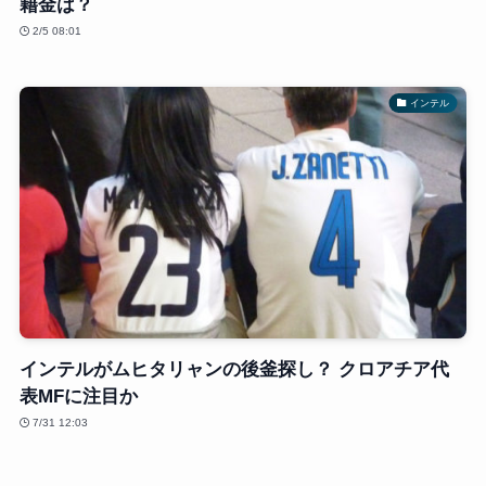
籍金は？
2/5 08:01
インテル
インテルがムヒタリャンの後釜探し？ クロアチア代
表MFに注目か
7/31 12:03