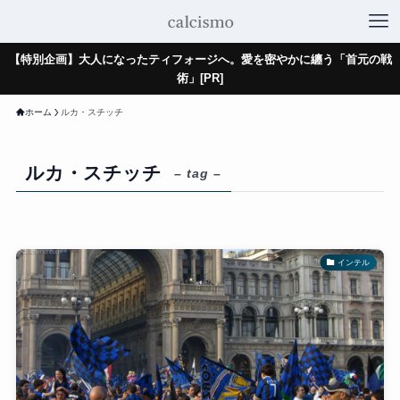
【特別企画】大人になったティフォージへ。愛を密やかに纏う「首元の戦
術」[PR]
ホーム
ルカ・スチッチ
ルカ・スチッチ
– tag –
インテル