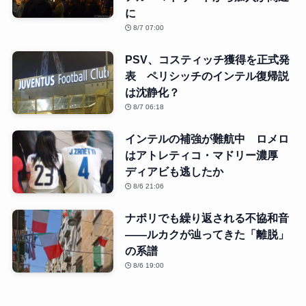
に
8/7 07:00
PSV、コスティッチ獲得を正式発
表 ペリシッチのインテル復帰説
は沈静化？
8/7 06:18
インテルの補強が難航中 ロメロ
はアトレティコ・マドリー濃厚
ディアビも逃したか
8/6 21:06
ナポリでも繰り返される不協和音
――ルカクが辿ってきた「離脱」
の系譜
8/6 19:00