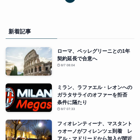
新着記事
ローマ、ペッレグリーニとの1年
契約延長で合意へ
8/7 08:04
ミラン、ラファエル・レオンへの
ガラタサライのオファーを拒否
条件に隔たり
8/7 07:33
フィオレンティーナ、マスタント
ゥオーノがフィレンツェ到着 レ
アル・マドリードから加入が間近