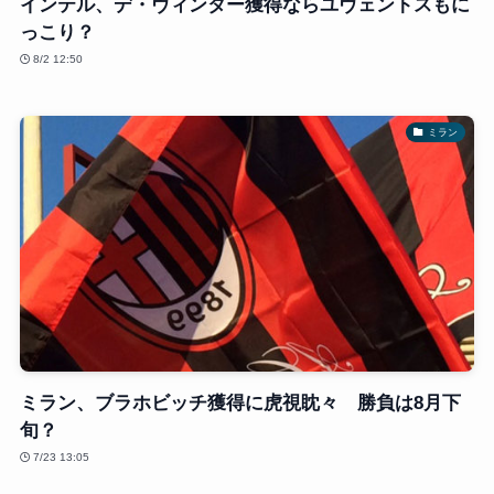
インテル、デ・ヴィンター獲得ならユヴェントスもに
っこり？
8/2 12:50
ミラン
ミラン、ブラホビッチ獲得に虎視眈々 勝負は8月下
旬？
7/23 13:05