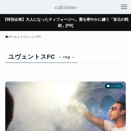
【特別企画】大人になったティフォージへ。愛を密やかに纏う「首元の戦
術」[PR]
ホーム
ユヴェントスFC
ユヴェントスFC
– tag –
インテル