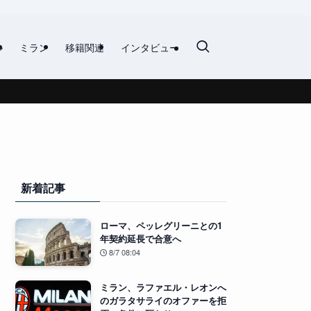
ル
ミラン
移籍関連
インタビュー
新着記事
ローマ、ペッレグリーニとの1
年契約延長で合意へ
8/7 08:04
ミラン、ラファエル・レオンへ
のガラタサライのオファーを拒