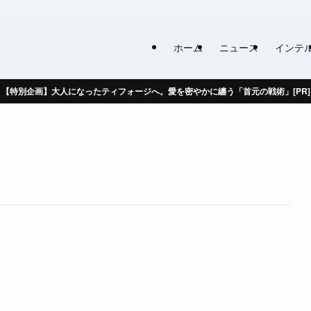
ホーム
ニュース
インテ
【特別企画】大人になったティフォージへ。愛を密やかに纏う「首元の戦術」[PR]