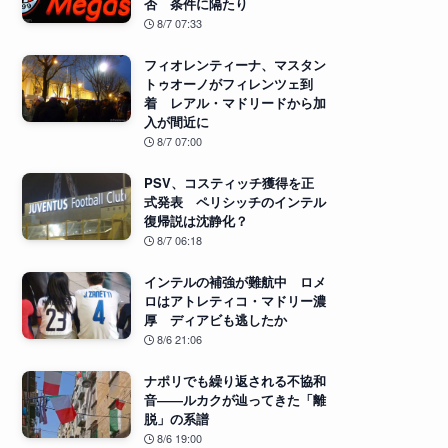
否 条件に隔たり
8/7 07:33
フィオレンティーナ、マスタン
トゥオーノがフィレンツェ到
着 レアル・マドリードから加
入が間近に
8/7 07:00
PSV、コスティッチ獲得を正
式発表 ペリシッチのインテル
復帰説は沈静化？
8/7 06:18
インテルの補強が難航中 ロメ
ロはアトレティコ・マドリー濃
厚 ディアビも逃したか
8/6 21:06
ナポリでも繰り返される不協和
音――ルカクが辿ってきた「離
脱」の系譜
8/6 19:00