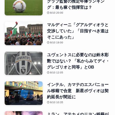
クラブ監督の推定年俸ランキン
グ：最も稼ぐ指揮官は？
8/10 20:00
マルディーニ「グアルディオラと
交渉していた」「目指すべき道は
そこにあった」
8/10 19:00
ユヴェントスに必要なのは鈴木彩
艶ではない？ 「私からみてディ・
グレゴリオと同等」とOB
8/10 12:05
インテル、カマテのエスパニョー
ル移籍で合意 新星ボヴィオは契
約延長が間近に
8/10 10:35
ミラン、アテカメのリヨン移籍が