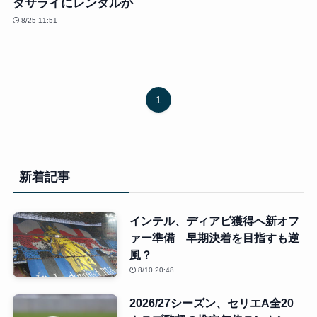
タサライにレンタルか
8/25 11:51
1
新着記事
インテル、ディアビ獲得へ新オフ
ァー準備 早期決着を目指すも逆
風？
8/10 20:48
2026/27シーズン、セリエA全20