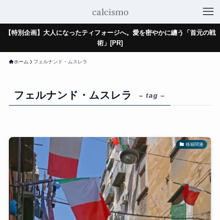
【特別企画】大人になったティフォージへ。愛を密やかに纏う「首元の戦
術」[PR]
ホーム
フェルナンド・ムスレラ
フェルナンド・ムスレラ
– tag –
移籍関連