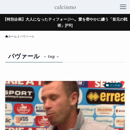
【特別企画】大人になったティフォージへ。愛を密やかに纏う「首元の戦
術」[PR]
ホーム
パヴァール
パヴァール
– tag –
インテル