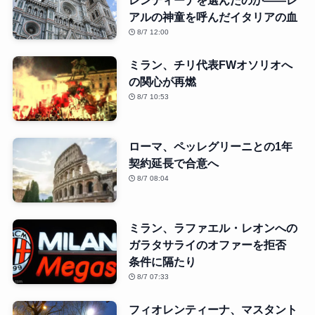
レンティーナを選んだのか――レ
アルの神童を呼んだイタリアの血
8/7 12:00
ミラン、チリ代表FWオソリオへ
の関心が再燃
8/7 10:53
ローマ、ペッレグリーニとの1年
契約延長で合意へ
8/7 08:04
ミラン、ラファエル・レオンへの
ガラタサライのオファーを拒否
条件に隔たり
8/7 07:33
フィオレンティーナ、マスタント