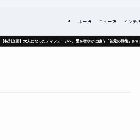
ホーム
ニュース
インテ
【特別企画】大人になったティフォージへ。愛を密やかに纏う「首元の戦術」[PR]