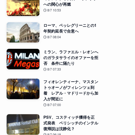
への関心が再燃
8/7 10:53
ローマ、ペッレグリーニとの1
年契約延長で合意へ
8/7 08:04
ミラン、ラファエル・レオンへ
のガラタサライのオファーを拒
否 条件に隔たり
8/7 07:33
フィオレンティーナ、マスタン
トゥオーノがフィレンツェ到
着 レアル・マドリードから加
入が間近に
8/7 07:00
PSV、コスティッチ獲得を正
式発表 ペリシッチのインテル
復帰説は沈静化？
8/7 06:18