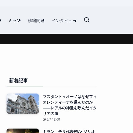
ル
ミラン
移籍関連
インタビュー
新着記事
マスタントゥオーノはなぜフィ
オレンティーナを選んだのか
――レアルの神童を呼んだイタ
リアの血
8/7 12:00
ミラン、チリ代表FWオソリオ