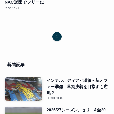
NAC退団でフリーに
6/8 10:41
1
新着記事
インテル、ディアビ獲得へ新オフ
ァー準備 早期決着を目指すも逆
風？
8/10 20:48
2026/27シーズン、セリエA全20