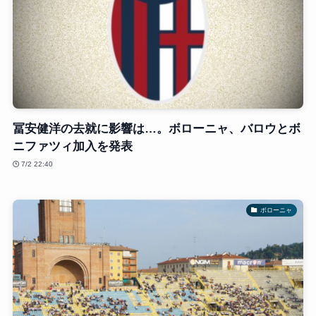
冨安健洋の去就に影響は…。ボローニャ、バロウとボ
ニファツィ加入を発表
7/2 22:40
ボローニャ