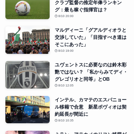
クラブ監督の推定年俸ランキン
グ：最も稼ぐ指揮官は？
8/10 20:00
マルディーニ「グアルディオラと
交渉していた」「目指すべき道は
そこにあった」
8/10 19:00
ユヴェントスに必要なのは鈴木彩
艶ではない？ 「私からみてディ・
グレゴリオと同等」とOB
8/10 12:05
インテル、カマテのエスパニョー
ル移籍で合意 新星ボヴィオは契
約延長が間近に
8/10 10:35