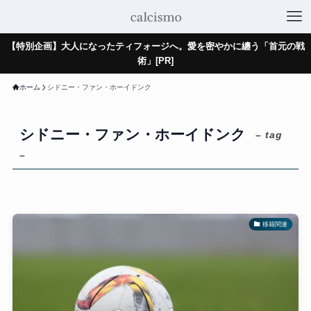
【特別企画】大人になったティフォージへ。愛を密やかに纏う「首元の戦
術」[PR]
ホーム
シドニー・ファン・ホーイドンク
シドニー・ファン・ホーイドンク
– tag
–
移籍関連