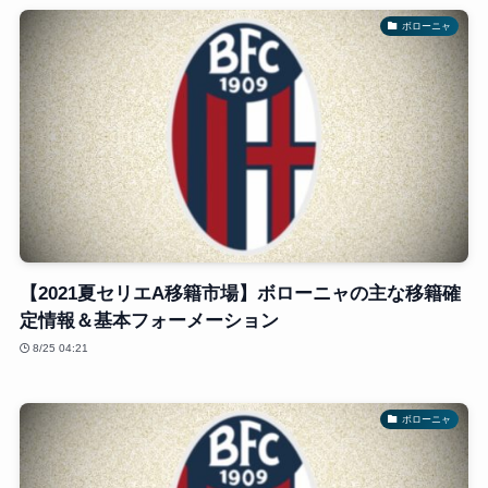
ボローニャ
【2021夏セリエA移籍市場】ボローニャの主な移籍確
定情報＆基本フォーメーション
8/25 04:21
ボローニャ