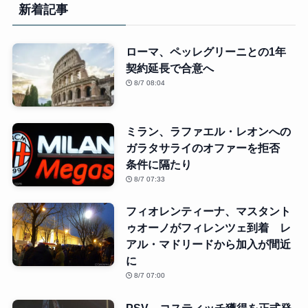
新着記事
ローマ、ペッレグリーニとの1年
契約延長で合意へ
8/7 08:04
ミラン、ラファエル・レオンへの
ガラタサライのオファーを拒否
条件に隔たり
8/7 07:33
フィオレンティーナ、マスタント
ゥオーノがフィレンツェ到着 レ
アル・マドリードから加入が間近
に
8/7 07:00
PSV、コスティッチ獲得を正式発