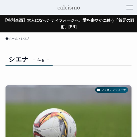
【特別企画】大人になったティフォージへ。愛を密やかに纏う「首元の戦
術」[PR]
ホーム
シエナ
シエナ
– tag –
フィオレンティーナ