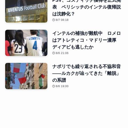
表 ペリシッチのインテル復帰説
は沈静化？
8/7 06:18
インテルの補強が難航中 ロメロ
はアトレティコ・マドリー濃厚
ディアビも逃したか
8/6 21:06
ナポリでも繰り返される不協和音
――ルカクが辿ってきた「離脱」
の系譜
8/6 19:00