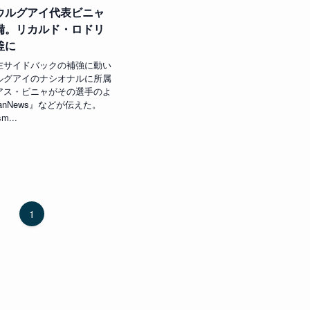
ウルグアイ代表ビニャ
備。リカルド・ロドリ
釜に
サイドバックの補強に動い
ルグアイのナシオナルに所属
アス・ビニャがその選手のよ
lanNews』などが伝えた。
sm...
1