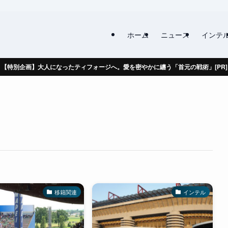
ホーム
ニュース
インテ
【特別企画】大人になったティフォージへ。愛を密やかに纏う「首元の戦術」[PR]
移籍関連
インテル