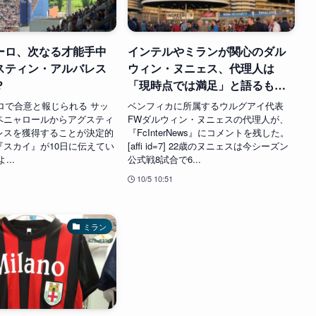
ーロ、次なる才能手中
インテルやミランが関心のダル
スティン・アルバレス
ウィン・ヌニェス、代理人は
？
「現時点では満足」と語るも…
ーロで合意と報じられる サッ
ベンフィカに所属するウルグアイ代表
ペニャロールからアグスティ
FWダルウィン・ヌニェスの代理人が、
レスを獲得することが決定的
『FcInterNews』にコメントを残した。
『スカイ』が10日に伝えてい
[affi id=7] 22歳のヌニェスは今シーズン
...
公式戦8試合で6...
10/5 10:51
ミラン