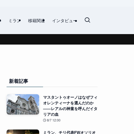
ル
ミラン
移籍関連
インタビュー
新着記事
マスタントゥオーノはなぜフィ
オレンティーナを選んだのか
――レアルの神童を呼んだイタ
リアの血
8/7 12:00
ミラン、チリ代表FWオソリオ