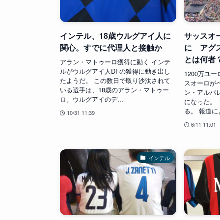
インテル、18歳ウルグアイ人に
サッスオ
関心。すでに代理人と接触か
に アグ
とは何者
アラン・マトゥーロ獲得に動く インテ
ルがウルグアイ人DFの獲得に動き出し
1200万ユ
たようだ。 この数日で取り沙汰されて
スオーロが
いる選手は、18歳のアラン・マトゥー
ン・アルバ
ロ。ウルグアイのデ...
になった。
る。 報道によ
10/31 11:39
6/11 11:01
インテル