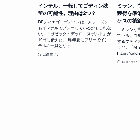
インテル、一転してゴディン残
ミラン、
留の可能性。理由は2つ？
獲得を準
ゲスの後
DFディエゴ・ゴディンは、来シーズン
もインテルでプレーしているかもしれな
ミランが左
い。『ガゼッタ・デッロ・スポルト』が
ている。ウ
19日に伝えた。 昨年夏にフリーでイン
するマティ
テルの一員となっ...
うだ。『Mi
https://calci
5/20 01:46
1/30 19:15