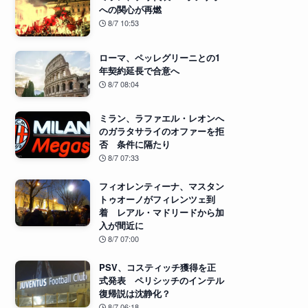
への関心が再燃
8/7 10:53
ローマ、ペッレグリーニとの1
年契約延長で合意へ
8/7 08:04
ミラン、ラファエル・レオンへ
のガラタサライのオファーを拒
否 条件に隔たり
8/7 07:33
フィオレンティーナ、マスタン
トゥオーノがフィレンツェ到
着 レアル・マドリードから加
入が間近に
8/7 07:00
PSV、コスティッチ獲得を正
式発表 ペリシッチのインテル
復帰説は沈静化？
8/7 06:18