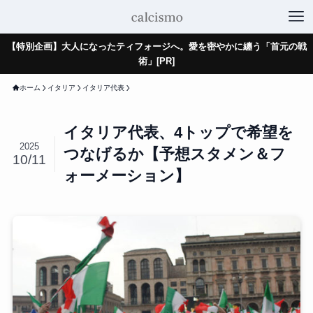
【特別企画】大人になったティフォージへ。愛を密やかに纏う「首元の戦
術」[PR]
ホーム
イタリア
イタリア代表
イタリア代表、4トップで希望を
2025
つなげるか【予想スタメン＆フ
10/11
ォーメーション】