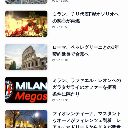
8/7 12:00
ミラン、チリ代表FWオソリオへ
の関心が再燃
8/7 10:53
ローマ、ペッレグリーニとの1年
契約延長で合意へ
8/7 08:04
ミラン、ラファエル・レオンへの
ガラタサライのオファーを拒否
条件に隔たり
8/7 07:33
フィオレンティーナ、マスタント
ゥオーノがフィレンツェ到着 レ
アル・マドリードから加入が間近