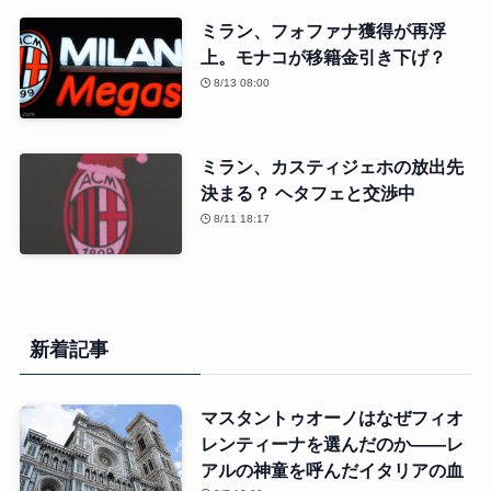
ミラン、フォファナ獲得が再浮
上。モナコが移籍金引き下げ？
8/13 08:00
ミラン、カスティジェホの放出先
決まる？ ヘタフェと交渉中
8/11 18:17
新着記事
マスタントゥオーノはなぜフィオ
レンティーナを選んだのか――レ
アルの神童を呼んだイタリアの血