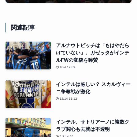
関連記事
アルナウトビッチは「もはやだら
けていない」。ガゼッタがインテ
ルFWの変貌を称賛
10/4 19:09
インテルは厳しい？ スカルヴィー
ニ争奪戦が激化
12/14 11:12
インテル、サトリアーノに複数ク
ラブ関心も去就は不透明
6/8 14:29