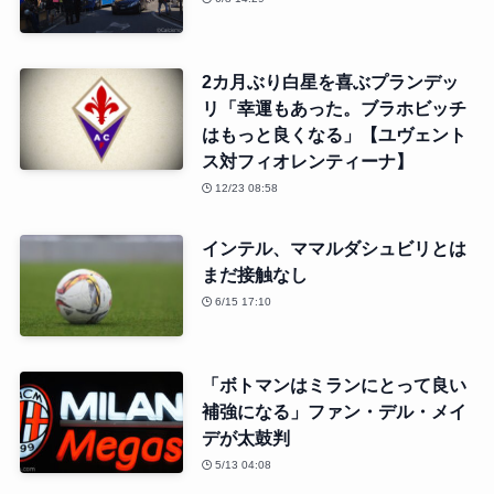
2カ月ぶり白星を喜ぶプランデッ
リ「幸運もあった。ブラホビッチ
はもっと良くなる」【ユヴェント
ス対フィオレンティーナ】
12/23 08:58
インテル、ママルダシュビリとは
まだ接触なし
6/15 17:10
「ボトマンはミランにとって良い
補強になる」ファン・デル・メイ
デが太鼓判
5/13 04:08