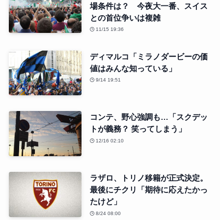
場条件は？ 今夜大一番、スイス
との首位争いは複雑
11/15 19:36
ディマルコ「ミラノダービーの価
値はみんな知っている」
9/14 19:51
コンテ、野心強調も…「スクデッ
トが義務？ 笑ってしまう」
12/16 02:10
ラザロ、トリノ移籍が正式決定。
最後にチクリ「期待に応えたかっ
たけど」
8/24 08:00