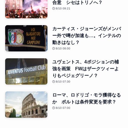
合意 シセはトリノへ？
8/10 09:21
カーティス・ジョーンズがメンバ
ー外で噂が加速も…。インテルの
動きはなし？
8/10 08:00
ユヴェントス、4ポジションの補
強を画策 FWはザークツィーよ
りもペジェグリーノ？
8/10 07:30
ローマ、ロドリゴ・モラ獲得なる
か ポルトは条件変更を要求？
8/10 07:00