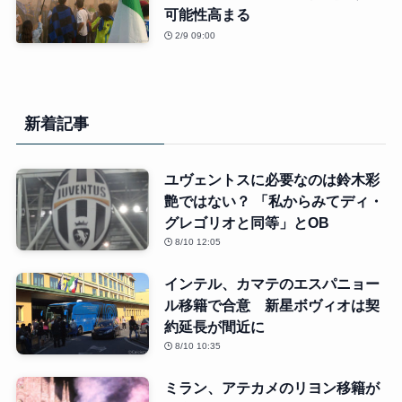
可能性高まる
2/9 09:00
新着記事
ユヴェントスに必要なのは鈴木彩
艶ではない？ 「私からみてディ・
グレゴリオと同等」とOB
8/10 12:05
インテル、カマテのエスパニョー
ル移籍で合意 新星ボヴィオは契
約延長が間近に
8/10 10:35
ミラン、アテカメのリヨン移籍が