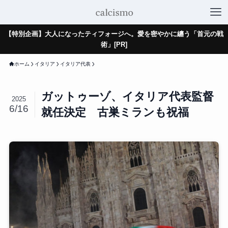
【特別企画】大人になったティフォージへ。愛を密やかに纏う「首元の戦
術」[PR]
ホーム
イタリア
イタリア代表
ガットゥーゾ、イタリア代表監督
2025
6/16
就任決定 古巣ミランも祝福