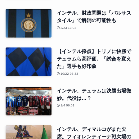
インテル、財政問題は「バルサス
タイル」で解消の可能性も
2/23 13:02
【インテル採点】トリノに快勝で
テュラムら高評価。「試合を変え
た」選手も好印象
10/22 03:33
インテル、テュラムは決勝出場微
妙。代役は…？
1/4 06:01
インテル、ディマルコがまた欠
席。フィオレンティーナ戦欠場の