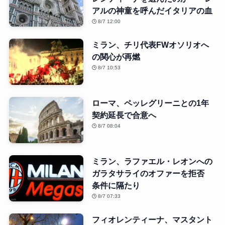
アルの神童を呼んだイタリアの血
8/7 12:00
ミラン、チリ代表FWオソリオへ
の関心が再燃
8/7 10:53
ローマ、ペッレグリーニとの1年
契約延長で合意へ
8/7 08:04
ミラン、ラファエル・レオンへの
ガラタサライのオファーを拒否
条件に隔たり
8/7 07:33
フィオレンティーナ、マスタント