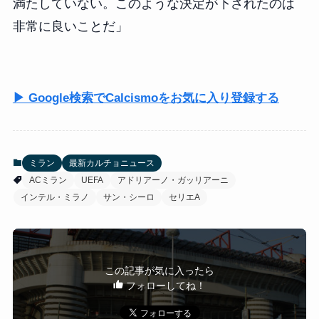
満たしていない。このような決定が下されたのは
非常に良いことだ」
▶ Google検索でCalcismoをお気に入り登録する
ミラン
最新カルチョニュース
ACミラン
UEFA
アドリアーノ・ガッリアーニ
インテル・ミラノ
サン・シーロ
セリエA
この記事が気に入ったら
フォローしてね！