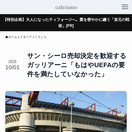
【特別企画】大人になったティフォージへ。愛を密やかに纏う「首元の戦
術」[PR]
ホーム
イタリア
ミラン
サン・シーロ売却決定を歓迎する
2025
ガッリアーニ「もはやUEFAの要
10/01
件を満たしていなかった」