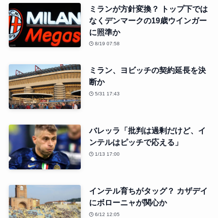
ミランが方針変換？ トップ下では
なくデンマークの19歳ウインガー
に照準か
8/19 07:58
ミラン、ヨビッチの契約延長を決
断か
5/31 17:43
バレッラ「批判は過剰だけど、イ
ンテルはピッチで応える」
1/13 17:00
インテル育ちがタッグ？ カザデイ
にボローニャが関心か
6/12 12:05