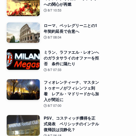
への関心が再燃
8/7 10:53
ローマ、ペッレグリーニとの1
年契約延長で合意へ
8/7 08:04
ミラン、ラファエル・レオンへ
のガラタサライのオファーを拒
否 条件に隔たり
8/7 07:33
フィオレンティーナ、マスタン
トゥオーノがフィレンツェ到
着 レアル・マドリードから加
入が間近に
8/7 07:00
PSV、コスティッチ獲得を正
式発表 ペリシッチのインテル
復帰説は沈静化？
8/7 06:18