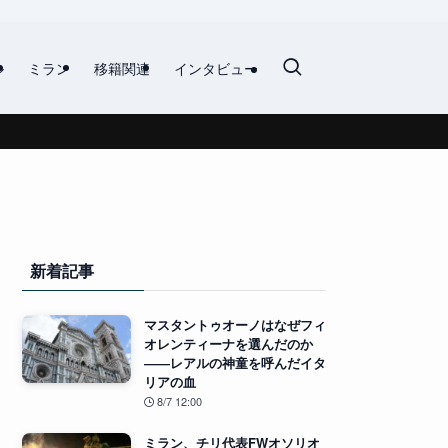
ル
ミラン
移籍関連
インタビュー
新着記事
マスタントゥオーノはなぜフィ
オレンティーナを選んだのか
――レアルの神童を呼んだイタ
リアの血
8/7 12:00
ミラン、チリ代表FWオソリオ