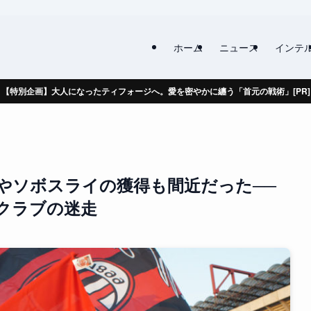
ホーム
ニュース
インテ
【特別企画】大人になったティフォージへ。愛を密やかに纏う「首元の戦術」[PR]
やソボスライの獲得も間近だった──
クラブの迷走