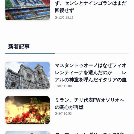
ず。センシとナインゴランはまだ
回復せず
12/5 13:17
新着記事
マスタントゥオーノはなぜフィオ
レンティーナを選んだのか――レ
アルの神童を呼んだイタリアの血
8/7 12:00
ミラン、チリ代表FWオソリオへ
の関心が再燃
8/7 10:53