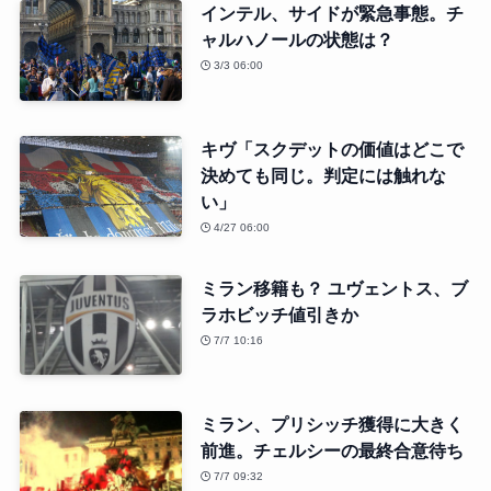
インテル、サイドが緊急事態。チ
ャルハノールの状態は？
3/3 06:00
キヴ「スクデットの価値はどこで
決めても同じ。判定には触れな
い」
4/27 06:00
ミラン移籍も？ ユヴェントス、ブ
ラホビッチ値引きか
7/7 10:16
ミラン、プリシッチ獲得に大きく
前進。チェルシーの最終合意待ち
7/7 09:32