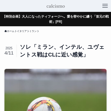
【特別企画】大人になったティフォージへ。愛を密やかに纏う「首元の戦
術」[PR]
ホーム
イタリア
ミラン
ソレ「ミラン、インテル、ユヴェ
2025
4/11
ントス戦はCLに近い感覚」