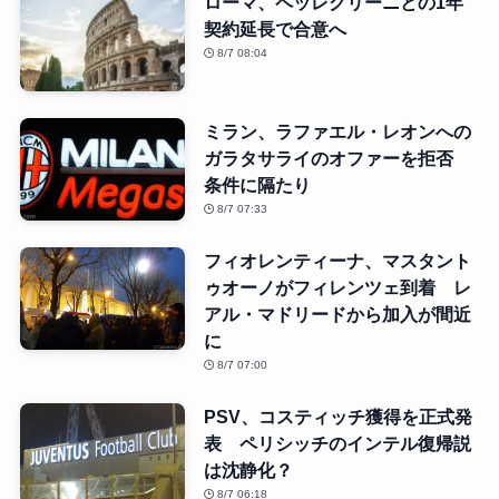
ローマ、ペッレグリーニとの1年
契約延長で合意へ
8/7 08:04
ミラン、ラファエル・レオンへの
ガラタサライのオファーを拒否
条件に隔たり
8/7 07:33
フィオレンティーナ、マスタント
ゥオーノがフィレンツェ到着 レ
アル・マドリードから加入が間近
に
8/7 07:00
PSV、コスティッチ獲得を正式発
表 ペリシッチのインテル復帰説
は沈静化？
8/7 06:18