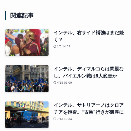
関連記事
インテル、右サイド補強はまだ続
く？
1/6 14:03
インテル、ディマルコらは問題な
し。バイエルン戦は6人変更か
4/15 06:00
インテル、サトリアーノはクロア
チアを拒否。“古巣”行きが濃厚に
7/13 10:34