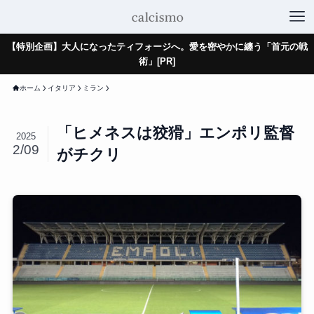
【特別企画】大人になったティフォージへ。愛を密やかに纏う「首元の戦
術」[PR]
ホーム
イタリア
ミラン
「ヒメネスは狡猾」エンポリ監督
2025
2/09
がチクリ