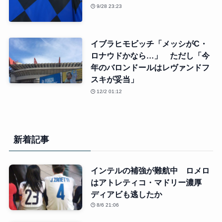
9/28 23:23
イブラヒモビッチ「メッシがC・
ロナウドかなら…」 ただし「今
年のバロンドールはレヴァンドフ
スキが妥当」
12/2 01:12
新着記事
インテルの補強が難航中 ロメロ
はアトレティコ・マドリー濃厚
ディアビも逃したか
8/6 21:06