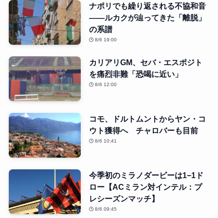
ナポリでも繰り返される不協和音
――ルカクが辿ってきた「離脱」
の系譜
8/6 19:00
カリアリGM、セバ・エスポジト
を痛烈非難「恐喝に近い」
8/6 12:00
コモ、ドルトムントからヤン・コ
ウト獲得へ チャロバーも目前
8/6 10:41
今季初のミラノダービーは1−1ド
ロー【ACミラン対インテル：プ
レシーズンマッチ】
8/6 09:45