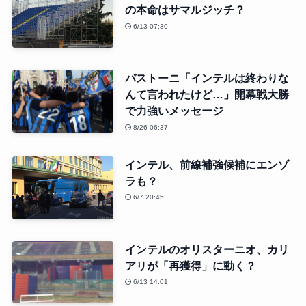
の本命はサマルジッチ？
6/13 07:30
バストーニ「インテルは終わりな
んて言われたけど…」開幕戦大勝
で力強いメッセージ
8/26 06:37
インテル、前線補強候補にエンゾ
ラも？
6/7 20:45
インテルのオリスターニオ、カリ
アリが「再獲得」に動く？
6/13 14:01