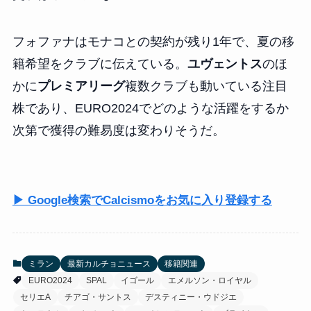
フォファナはモナコとの契約が残り1年で、夏の移
籍希望をクラブに伝えている。
ユヴェントス
のほ
かに
プレミアリーグ
複数クラブも動いている注目
株であり、EURO2024でどのような活躍をするか
次第で獲得の難易度は変わりそうだ。
▶ Google検索でCalcismoをお気に入り登録する
ミラン
最新カルチョニュース
移籍関連
EURO2024
SPAL
イゴール
エメルソン・ロイヤル
セリエA
チアゴ・サントス
デスティニー・ウドジエ