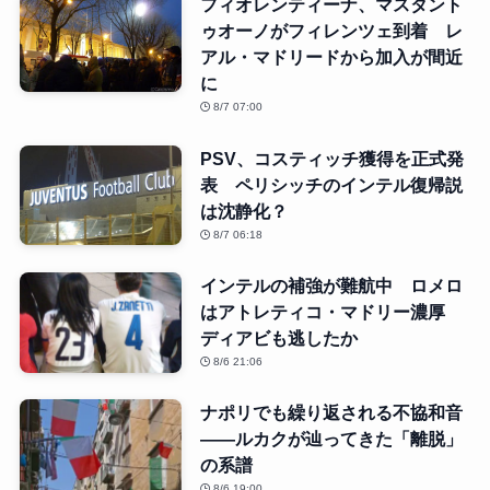
フィオレンティーナ、マスタント
ゥオーノがフィレンツェ到着 レ
アル・マドリードから加入が間近
に
8/7 07:00
PSV、コスティッチ獲得を正式発
表 ペリシッチのインテル復帰説
は沈静化？
8/7 06:18
インテルの補強が難航中 ロメロ
はアトレティコ・マドリー濃厚
ディアビも逃したか
8/6 21:06
ナポリでも繰り返される不協和音
――ルカクが辿ってきた「離脱」
の系譜
8/6 19:00