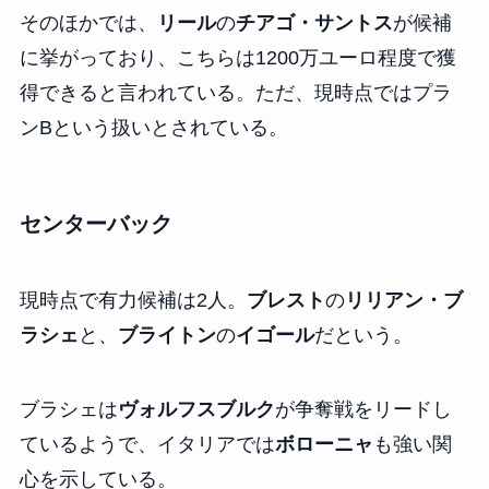
そのほかでは、
リール
の
チアゴ・サントス
が候補
に挙がっており、こちらは1200万ユーロ程度で獲
得できると言われている。ただ、現時点ではプラ
ンBという扱いとされている。
センターバック
現時点で有力候補は2人。
ブレスト
の
リリアン・ブ
ラシェ
と、
ブライトン
の
イゴール
だという。
ブラシェは
ヴォルフスブルク
が争奪戦をリードし
ているようで、イタリアでは
ボローニャ
も強い関
心を示している。