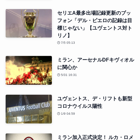
セリエA最多出場記録更新のブッ
フォン「デル・ピエロの記録は目
標じゃない」【ユヴェントス対ト
リノ】
7/5 05:13
ミラン、アーセナルDFキヴィオル
に関心か
5/31 16:31
ユヴェントス、デ・リフトも新型
コロナウイルス陽性
1/9 04:59
ミラン加入正式決定！ ルカ・ロメ