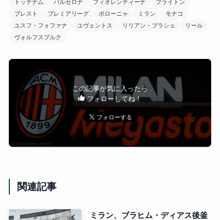
トッテナム
バルセロナ
フィオレンティーナ
ブライトン
ブレスト
プレミアリーグ
ボローニャ
ミラン
モナコ
ユスフ・フォファナ
ユヴェントス
リリアン・ブラシェ
リール
ヴォルフスブルク
この記事が気に入ったら
フォローしてね！
関連記事
ミラン、ブラヒム・ディアス後釜