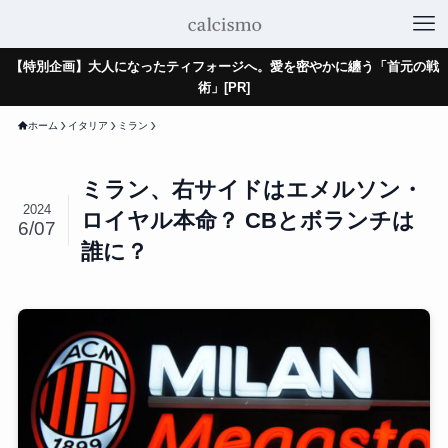
【特別企画】大人になったティフォージへ。愛を密やかに纏う「首元の戦
術」[PR]
ホーム
イタリア
ミラン
ミラン、右サイドはエメルソン・
2024
ロイヤル本命？ CBとボランチは
6/07
誰に？