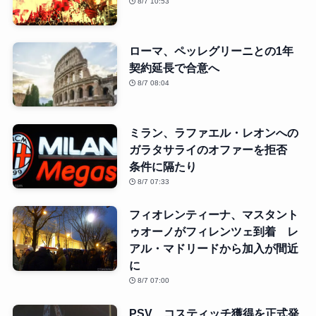
8/7 10:53
ローマ、ペッレグリーニとの1年
契約延長で合意へ
8/7 08:04
ミラン、ラファエル・レオンへの
ガラタサライのオファーを拒否
条件に隔たり
8/7 07:33
フィオレンティーナ、マスタント
ゥオーノがフィレンツェ到着 レ
アル・マドリードから加入が間近
に
8/7 07:00
PSV、コスティッチ獲得を正式発