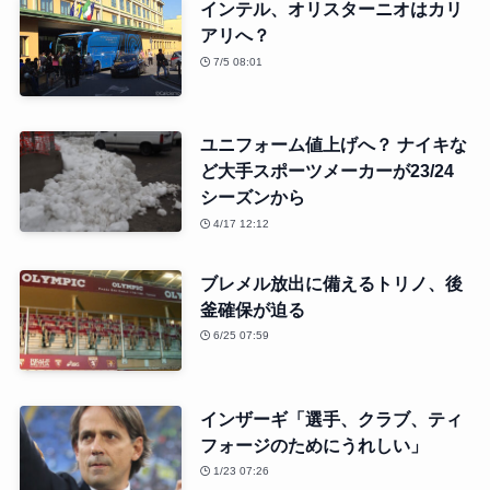
インテル、オリスターニオはカリ
アリへ？
7/5 08:01
ユニフォーム値上げへ？ ナイキな
ど大手スポーツメーカーが23/24
シーズンから
4/17 12:12
ブレメル放出に備えるトリノ、後
釜確保が迫る
6/25 07:59
インザーギ「選手、クラブ、ティ
フォージのためにうれしい」
1/23 07:26