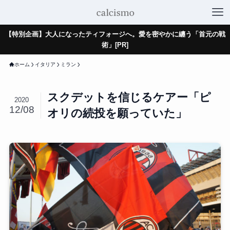
【特別企画】大人になったティフォージへ。愛を密やかに纏う「首元の戦
術」[PR]
ホーム
イタリア
ミラン
スクデットを信じるケアー「ピ
2020
12/08
オリの続投を願っていた」