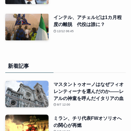
インテル、アチェルビは1カ月程
度の離脱 代役は誰に？
12/12 06:45
新着記事
マスタントゥオーノはなぜフィオ
レンティーナを選んだのか――レ
アルの神童を呼んだイタリアの血
8/7 12:00
ミラン、チリ代表FWオソリオへ
の関心が再燃