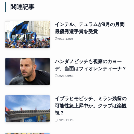
関連記事
インテル、テュラムが8月の月間
最優秀選手賞を受賞
9/13 12:05
ハンダノビッチも視察のカヨー
デ、当面はフィオレンティーナ？
2/28 06:58
イブラヒモビッチ、ミラン残留の
可能性急上昇中か。クラブは楽観
視？
7/23 11:26