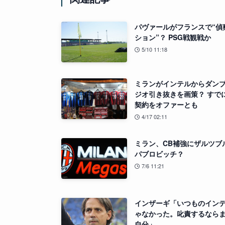
パヴァールがフランスで“偵
ション”？ PSG戦観戦か
5/10 11:18
ミランがインテルからダン
ジオ引き抜きを画策？ すで
契約をオファーとも
4/17 02:11
ミラン、CB補強にザルツブ
パブロビッチ？
7/6 11:21
インザーギ「いつものイン
ゃなかった。叱責するなら
自分」