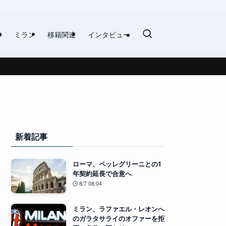
ル
ミラン
移籍関連
インタビュー
新着記事
ローマ、ペッレグリーニとの1
年契約延長で合意へ
8/7 08:04
ミラン、ラファエル・レオンへ
のガラタサライのオファーを拒