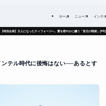
ホーム
ニュース
インテ
【特別企画】大人になったティフォージへ。愛を密やかに纏う「首元の戦術」[PR]
ンテル時代に後悔はない──あるとす