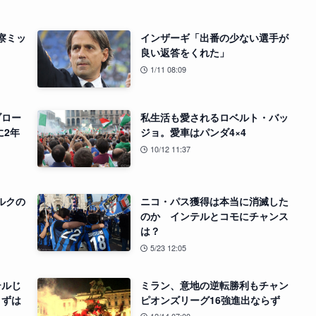
察ミッ
インザーギ「出番の少ない選手が
良い返答をくれた」
1/11 08:09
ブロー
私生活も愛されるロベルト・バッ
に2年
ジョ。愛車はパンダ4×4
10/12 11:37
ルクの
ニコ・パス獲得は本当に消滅した
のか インテルとコモにチャンス
は？
5/23 12:05
テルじ
ミラン、意地の逆転勝利もチャン
まずは
ピオンズリーグ16強進出ならず