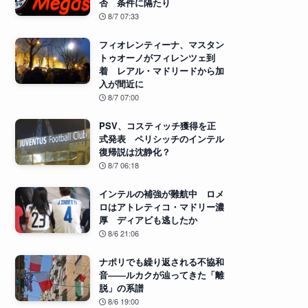
否 条件に隔たり
8/7 07:33
フィオレンティーナ、マスタン
トゥオーノがフィレンツェ到
着 レアル・マドリードから加
入が間近に
8/7 07:00
PSV、コスティッチ獲得を正
式発表 ペリシッチのインテル
復帰説は沈静化？
8/7 06:18
インテルの補強が難航中 ロメ
ロはアトレティコ・マドリー濃
厚 ディアビも逃したか
8/6 21:06
ナポリでも繰り返される不協和
音――ルカクが辿ってきた「離
脱」の系譜
8/6 19:00