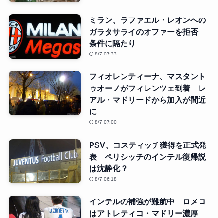
ミラン、ラファエル・レオンへの
ガラタサライのオファーを拒否
条件に隔たり
8/7 07:33
フィオレンティーナ、マスタント
ゥオーノがフィレンツェ到着 レ
アル・マドリードから加入が間近
に
8/7 07:00
PSV、コスティッチ獲得を正式発
表 ペリシッチのインテル復帰説
は沈静化？
8/7 06:18
インテルの補強が難航中 ロメロ
はアトレティコ・マドリー濃厚