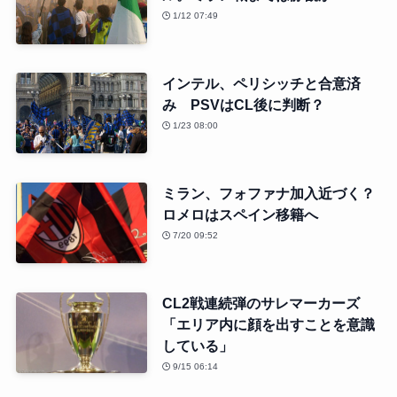
1/12 07:49
インテル、ペリシッチと合意済
み PSVはCL後に判断？
1/23 08:00
ミラン、フォファナ加入近づく？
ロメロはスペイン移籍へ
7/20 09:52
CL2戦連続弾のサレマーカーズ
「エリア内に顔を出すことを意識
している」
9/15 06:14