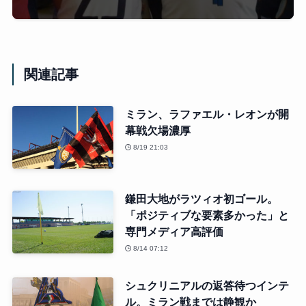
関連記事
ミラン、ラファエル・レオンが開
幕戦欠場濃厚
8/19 21:03
鎌田大地がラツィオ初ゴール。
「ポジティブな要素多かった」と
専門メディア高評価
8/14 07:12
シュクリニアルの返答待つインテ
ル。ミラン戦までは静観か