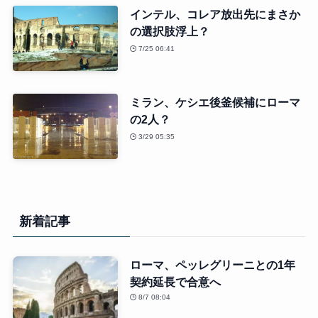
インテル、コレア放出先にまさか
の選択肢浮上？
7/25 06:41
ミラン、ケシエ後釜候補にローマ
の2人？
3/29 05:35
新着記事
ローマ、ペッレグリーニとの1年
契約延長で合意へ
8/7 08:04