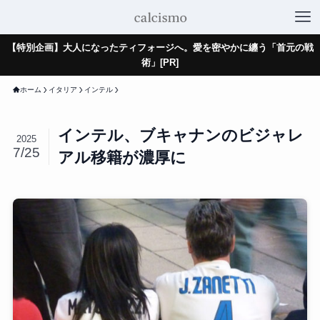
【特別企画】大人になったティフォージへ。愛を密やかに纏う「首元の戦
術」[PR]
ホーム
イタリア
インテル
インテル、ブキャナンのビジャレ
2025
7/25
アル移籍が濃厚に