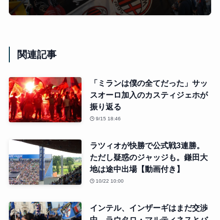
関連記事
「ミランは僕の全てだった」サッ
スオーロ加入のカスティジェホが
振り返る
9/15 18:46
ラツィオが快勝で公式戦3連勝。
ただし疑惑のジャッジも。鎌田大
地は途中出場【動画付き】
10/22 10:00
インテル、インザーギはまだ交渉
中。ラウタロ・マルティネスとバ