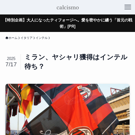
【特別企画】大人になったティフォージへ。愛を密やかに纏う「首元の戦
術」[PR]
ホーム
イタリア
インテル
ミラン、ヤシャリ獲得はインテル
2025
7/17
待ち？