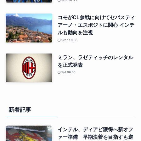
3/22 07:22
コモがCL参戦に向けてセバスティ
アーノ・エスポジトに関心 インテ
ルも動向を注視
5/27 10:00
ミラン、ラゼティッチのレンタル
を正式発表
2/4 09:00
新着記事
インテル、ディアビ獲得へ新オフ
ァー準備 早期決着を目指すも逆