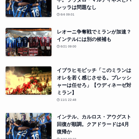
レッラは問題なし
6/4 09:01
レオーニ争奪戦でミランが加速？
インテルには別の候補も
6/21 09:00
イブラヒモビッチ「このミランは
オレを若く感じさせる。プレッシ
ャーは任せろ」【ウディネーゼ対
ミラン】
11/1 22:48
インテル、カルロス・アウグスト
回復が順調。クアドラードは4月
復帰か