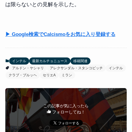
は限らないとの見解を示した。
▶ Google検索でCalcismoをお気に入り登録する
インテル
最新カルチョニュース
移籍関連
アルドン・ヤシャリ
アレクサンダル・スタンコビッチ
インテル
クラブ・ブルッヘ
セリエA
ミラン
この記事が気に入ったら
フォローしてね！