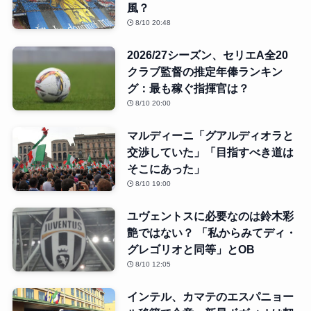
風？
8/10 20:48
2026/27シーズン、セリエA全20
クラブ監督の推定年俸ランキン
グ：最も稼ぐ指揮官は？
8/10 20:00
マルディーニ「グアルディオラと
交渉していた」「目指すべき道は
そこにあった」
8/10 19:00
ユヴェントスに必要なのは鈴木彩
艶ではない？ 「私からみてディ・
グレゴリオと同等」とOB
8/10 12:05
インテル、カマテのエスパニョー