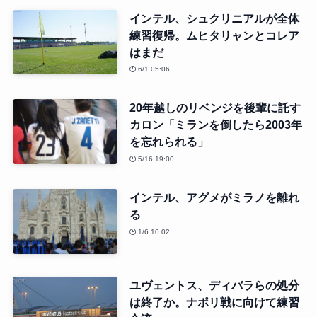
インテル、シュクリニアルが全体
練習復帰。ムヒタリャンとコレア
はまだ
6/1 05:06
20年越しのリベンジを後輩に託す
カロン「ミランを倒したら2003年
を忘れられる」
5/16 19:00
インテル、アグメがミラノを離れ
る
1/6 10:02
ユヴェントス、ディバラらの処分
は終了か。ナポリ戦に向けて練習