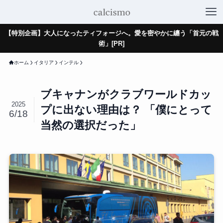
【特別企画】大人になったティフォージへ。愛を密やかに纏う「首元の戦
術」[PR]
ホーム
イタリア
インテル
ブキャナンがクラブワールドカッ
2025
プに出ない理由は？ 「僕にとって
6/18
当然の選択だった」