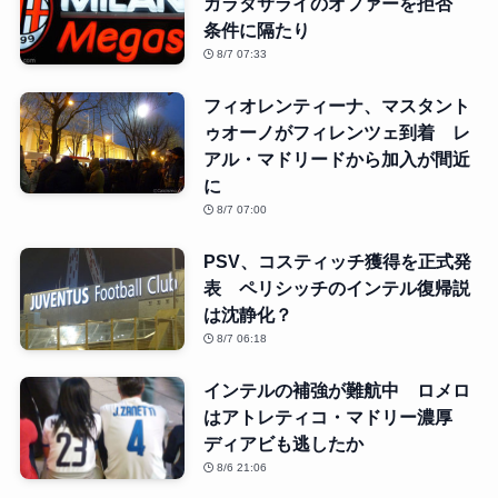
ガラタサライのオファーを拒否
条件に隔たり
8/7 07:33
フィオレンティーナ、マスタント
ゥオーノがフィレンツェ到着 レ
アル・マドリードから加入が間近
に
8/7 07:00
PSV、コスティッチ獲得を正式発
表 ペリシッチのインテル復帰説
は沈静化？
8/7 06:18
インテルの補強が難航中 ロメロ
はアトレティコ・マドリー濃厚
ディアビも逃したか
8/6 21:06