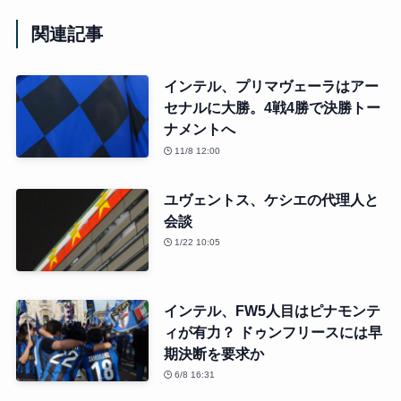
関連記事
インテル、プリマヴェーラはアー
セナルに大勝。4戦4勝で決勝トー
ナメントへ
11/8 12:00
ユヴェントス、ケシエの代理人と
会談
1/22 10:05
インテル、FW5人目はピナモンテ
ィが有力？ ドゥンフリースには早
期決断を要求か
6/8 16:31