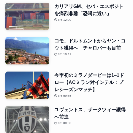
カリアリGM、セバ・エスポジト
を痛烈非難「恐喝に近い」
8/6 12:00
コモ、ドルトムントからヤン・コ
ウト獲得へ チャロバーも目前
8/6 10:41
今季初のミラノダービーは1−1ド
ロー【ACミラン対インテル：プ
レシーズンマッチ】
8/6 09:45
ユヴェントス、ザークツィー獲得
へ前進
8/6 09:30