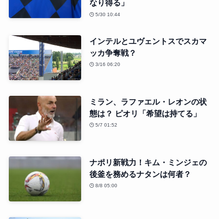
なり得る」
5/30 10:44
インテルとユヴェントスでスカマ
ッカ争奪戦？
3/16 06:20
ミラン、ラファエル・レオンの状
態は？ ピオリ「希望は持てる」
5/7 01:52
ナポリ新戦力！キム・ミンジェの
後釜を務めるナタンは何者？
8/8 05:00