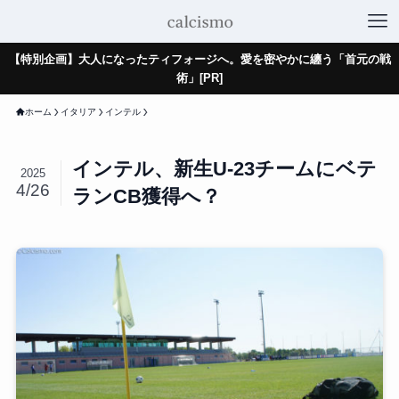
【特別企画】大人になったティフォージへ。愛を密やかに纏う「首元の戦
術」[PR]
ホーム
イタリア
インテル
インテル、新生U-23チームにベテ
2025
4/26
ランCB獲得へ？