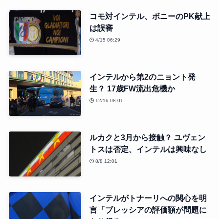
コモ対インテル、ボニーのPK献上
は誤審
4/15 06:29
インテルから第2のニョント発
生？ 17歳FW流出危機か
12/16 08:01
ルカクと3月から接触？ ユヴェン
トスは否定、インテルは興味なし
8/8 12:01
インテルがトナーリへの関心を明
言「ブレッシアの評価額が問題に