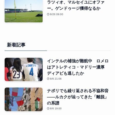
ラツィオ、マルセイユにオファ
ー。ゲンドゥージ獲得なるか
8/26 09:00
新着記事
インテルの補強が難航中 ロメロ
はアトレティコ・マドリー濃厚
ディアビも逃したか
8/6 21:06
ナポリでも繰り返される不協和音
――ルカクが辿ってきた「離脱」
の系譜
8/6 19:00