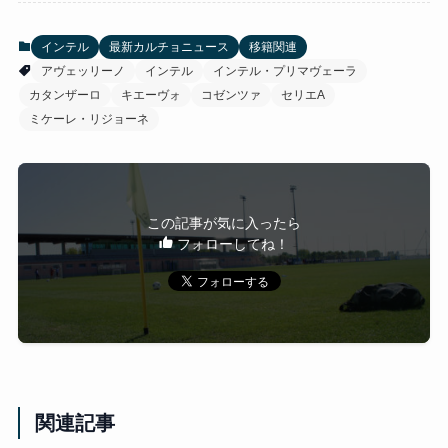
インテル
最新カルチョニュース
移籍関連
アヴェッリーノ
インテル
インテル・プリマヴェーラ
カタンザーロ
キエーヴォ
コゼンツァ
セリエA
ミケーレ・リジョーネ
この記事が気に入ったら
フォローしてね！
関連記事