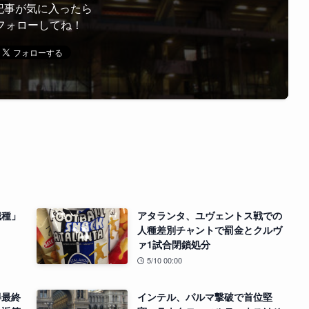
記事が気に入ったら
フォローしてね！
職種」
アタランタ、ユヴェントス戦での
人種差別チャントで罰金とクルヴ
ァ1試合閉鎖処分
5/10 00:00
得最終
インテル、パルマ撃破で首位堅