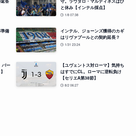
の返答
守。ラウタロ・マルティネスはひ
と休み【インテル採点】
1/8 07:38
得準備
インテル、ジョーンズ獲得のカギ
はリヴァプールとの契約延長？
1/31 23:24
 バー
【ユヴェントス対ローマ】気持ち
き】
はすでにCL。ローマに逆転負け
【セリエA第38節】
8/2 06:27