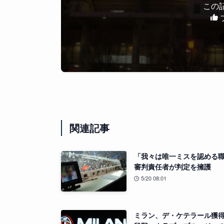
この
関連記事
「我々は唯一ミスを認める
審判責任者が判定を擁護
5/20 08:01
ミラン、デ・ケテラール獲