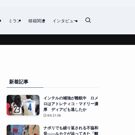
ル
ミラン
移籍関連
インタビュー
新着記事
インテルの補強が難航中 ロメ
ロはアトレティコ・マドリー濃
厚 ディアビも逃したか
8/6 21:06
ナポリでも繰り返される不協和
音――ルカクが辿ってきた「離