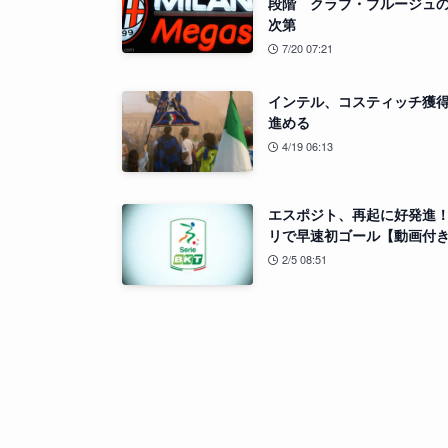
段階 クラブ・ブルージュ
次第
7/20 07:21
インテル、コスティッチ獲
進める
4/19 06:13
エスポジト、再起に好発進！
リで早速初ゴール【動画付
2/5 08:51