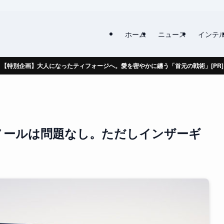
ホーム
ニュース
インテ
【特別企画】大人になったティフォージへ。愛を密やかに纏う「首元の戦術」[PR]
ノールは問題なし。ただしインザーギ