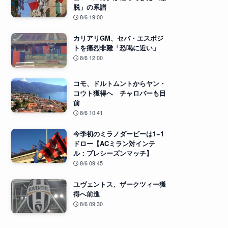
脱」の系譜
8/6 19:00
カリアリGM、セバ・エスポジ
トを痛烈非難「恐喝に近い」
8/6 12:00
コモ、ドルトムントからヤン・
コウト獲得へ チャロバーも目
前
8/6 10:41
今季初のミラノダービーは1−1
ドロー【ACミラン対インテ
ル：プレシーズンマッチ】
8/6 09:45
ユヴェントス、ザークツィー獲
得へ前進
8/6 09:30