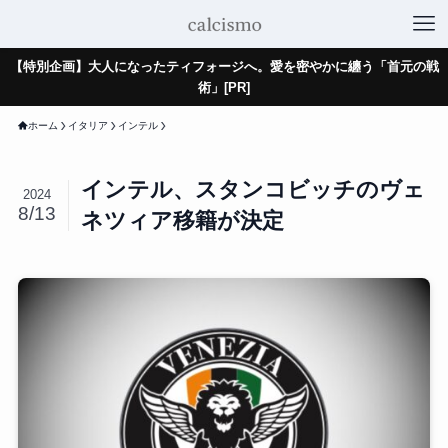
【特別企画】大人になったティフォージへ。愛を密やかに纏う「首元の戦
術」[PR]
ホーム
イタリア
インテル
インテル、スタンコビッチのヴェ
2024
8/13
ネツィア移籍が決定