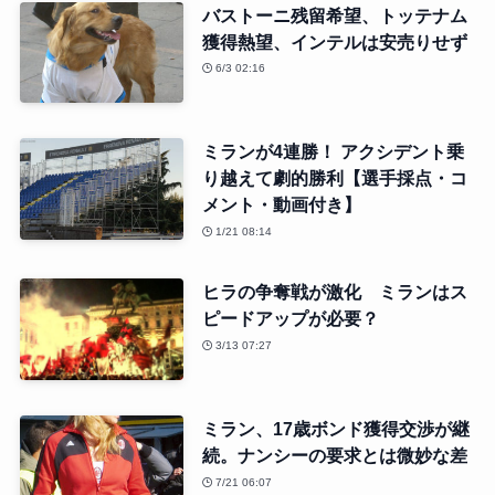
バストーニ残留希望、トッテナム
獲得熱望、インテルは安売りせず
6/3 02:16
ミランが4連勝！ アクシデント乗
り越えて劇的勝利【選手採点・コ
メント・動画付き】
1/21 08:14
ヒラの争奪戦が激化 ミランはス
ピードアップが必要？
3/13 07:27
ミラン、17歳ボンド獲得交渉が継
続。ナンシーの要求とは微妙な差
7/21 06:07