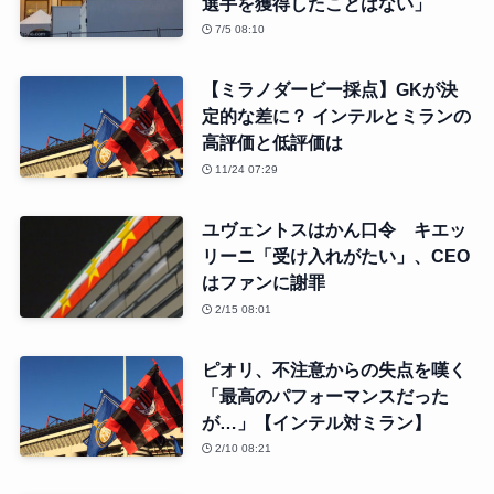
選手を獲得したことはない」
7/5 08:10
【ミラノダービー採点】GKが決
定的な差に？ インテルとミランの
高評価と低評価は
11/24 07:29
ユヴェントスはかん口令 キエッ
リーニ「受け入れがたい」、CEO
はファンに謝罪
2/15 08:01
ピオリ、不注意からの失点を嘆く
「最高のパフォーマンスだった
が…」【インテル対ミラン】
2/10 08:21