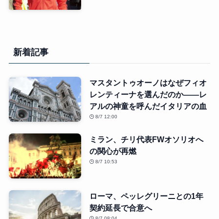
新着記事
マスタントゥオーノはなぜフィオ
レンティーナを選んだのか――レ
アルの神童を呼んだイタリアの血
8/7 12:00
ミラン、チリ代表FWオソリオへ
の関心が再燃
8/7 10:53
ローマ、ペッレグリーニとの1年
契約延長で合意へ
8/7 08:04