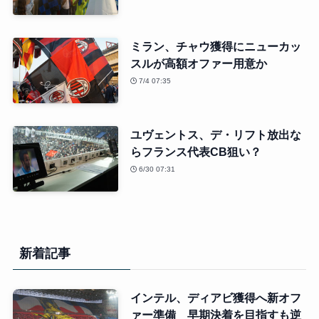
ミラン、チャウ獲得にニューカッ
スルが高額オファー用意か
7/4 07:35
ユヴェントス、デ・リフト放出な
らフランス代表CB狙い？
6/30 07:31
新着記事
インテル、ディアビ獲得へ新オフ
ァー準備 早期決着を目指すも逆