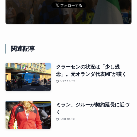
関連記事
クラーセンの状況は「少し残
念」。元オランダ代表MFが嘆く
3/17 10:53
ミラン、ジルーが契約延長に近づ
く
3/30 04:38