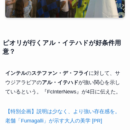
ピオリ
が行くアル・イテハドが好条件用
意？
インテル
の
ステファン・デ・フライ
に対して、サ
ウジアラビアの
アル・イテハド
が強い関心を示し
ているという。『FcInterNews』が4日に伝えた。
【特別企画】説明は少なく、より強い存在感を。
老舗「Fumagalli」が示す大人の美学 [PR]