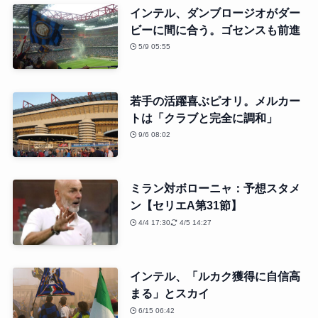
インテル、ダンブロージオがダー
ビーに間に合う。ゴセンスも前進
5/9 05:55
若手の活躍喜ぶピオリ。メルカー
トは「クラブと完全に調和」
9/6 08:02
ミラン対ボローニャ：予想スタメ
ン【セリエA第31節】
4/4 17:30
4/5 14:27
インテル、「ルカク獲得に自信高
まる」とスカイ
6/15 06:42