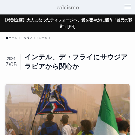
【特別企画】大人になったティフォージへ。愛を密やかに纏う「首元の戦
術」[PR]
ホーム
イタリア
インテル
インテル、デ・フライにサウジア
2024
7/05
ラビアから関心か