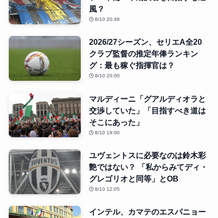
風？
8/10 20:48
2026/27シーズン、セリエA全20
クラブ監督の推定年俸ランキン
グ：最も稼ぐ指揮官は？
8/10 20:00
マルディーニ「グアルディオラと
交渉していた」「目指すべき道は
そこにあった」
8/10 19:00
ユヴェントスに必要なのは鈴木彩
艶ではない？ 「私からみてディ・
グレゴリオと同等」とOB
8/10 12:05
インテル、カマテのエスパニョー