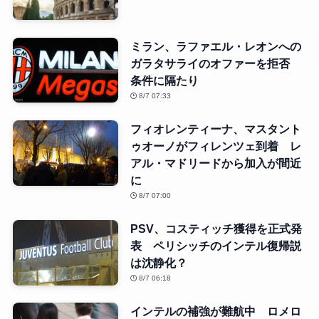
ミラン、ラファエル・レオンへの
ガラタサライのオファーを拒否
条件に隔たり
8/7 07:33
フィオレンティーナ、マスタント
ゥオーノがフィレンツェ到着 レ
アル・マドリードから加入が間近
に
8/7 07:00
PSV、コスティッチ獲得を正式発
表 ペリシッチのインテル復帰説
は沈静化？
8/7 06:18
インテルの補強が難航中 ロメロ