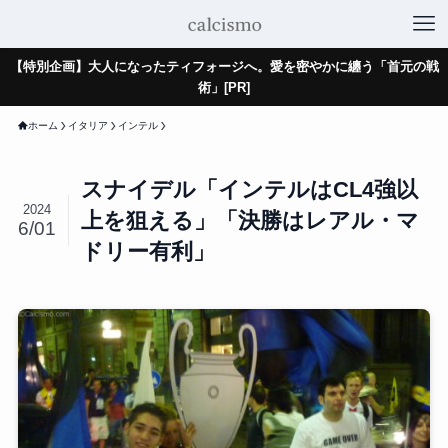
【特別企画】大人になったティフォージへ。愛を密やかに纏う「首元の戦
術」[PR]
ホーム
イタリア
インテル
スナイデル「インテルはCL4強以
2024
上を狙える」「決勝はレアル・マ
6/01
ドリー有利」