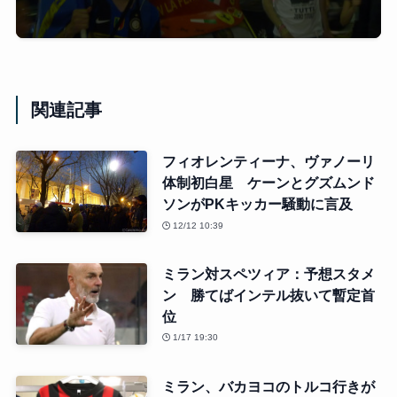
関連記事
フィオレンティーナ、ヴァノーリ
体制初白星 ケーンとグズムンド
ソンがPKキッカー騒動に言及
12/12 10:39
ミラン対スペツィア：予想スタメ
ン 勝てばインテル抜いて暫定首
位
1/17 19:30
ミラン、バカヨコのトルコ行きが