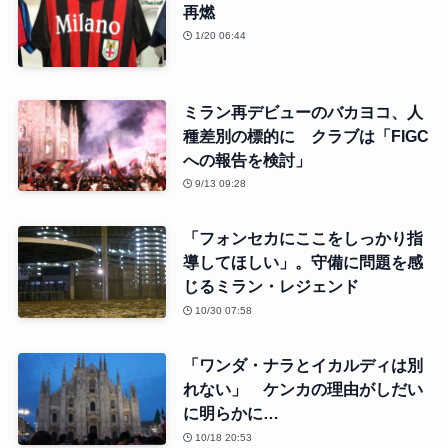
再燃
1/20 06:44
ミラン再デビューのバカヨコ、人
種差別の標的に クラブは「FIGC
への報告を検討」
9/13 09:28
「フォンセカにここをしっかり指
導してほしい」。守備に問題を感
じるミラン・レジェンド
10/30 07:58
「ワンダ・ナラとイカルディは別
れない」 ケンカの理由がしだい
に明らかに…
10/18 20:53