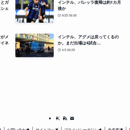
」とガ
インテル、バレッラ復帰は約1カ月
はシェ
後か
9/25 06:06
ンがメ
インテル、アグメは戻ってくるの
マイネ
か。まだ出場は4試合…
4/3 06:29
て
お問い合わせ
サイトマップ
プライバシーポリシー
免責事項