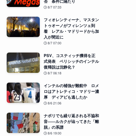
否 条件に隔たり
8/7 07:33
フィオレンティーナ、マスタン
トゥオーノがフィレンツェ到
着 レアル・マドリードから加
入が間近に
8/7 07:00
PSV、コスティッチ獲得を正
式発表 ペリシッチのインテル
復帰説は沈静化？
8/7 06:18
インテルの補強が難航中 ロメ
ロはアトレティコ・マドリー濃
厚 ディアビも逃したか
8/6 21:06
ナポリでも繰り返される不協和
音――ルカクが辿ってきた「離
脱」の系譜
8/6 19:00