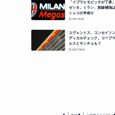
「イブラヒモビッチが了承
ゼッタ。ミラン、前線補強
シュコが本命か
5/8 19:00
ユヴェントス、コンセイソ
ディカルチェック。コープ
ルスとサンチョも？
8/27 08:01
ホーム
このサイトについ