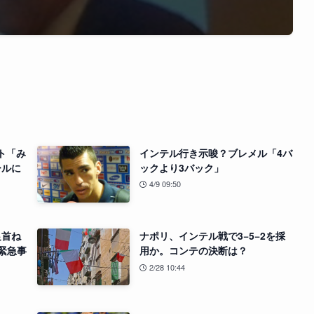
ト「み
インテル行き示唆？ブレメル「4バ
ールに
ックより3バック」
4/9 09:50
足首ね
ナポリ、インテル戦で3−5−2を採
緊急事
用か。コンテの決断は？
2/28 10:44