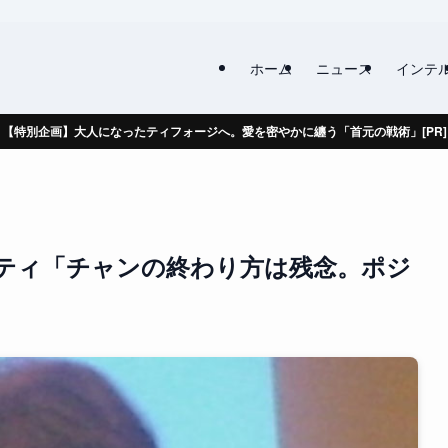
ホーム
ニュース
インテ
【特別企画】大人になったティフォージへ。愛を密やかに纏う「首元の戦術」[PR]
ティ「チャンの終わり方は残念。ポジ