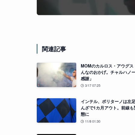
関連記事
MOMのカルロス・アウグス
んなのおかげ。チャルハノ
感謝」
3/17 07:25
インテル、ポリターノは左
んざで1カ月アウト。前線も
態に
11/8 01:30