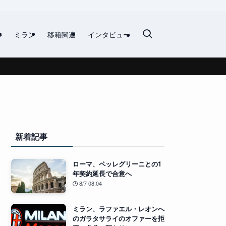
ル
ミラン
移籍関連
インタビュー
新着記事
ローマ、ペッレグリーニとの1
年契約延長で合意へ
8/7 08:04
ミラン、ラファエル・レオンへ
のガラタサライのオファーを拒