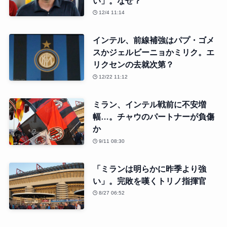
い」。なぜ？
12/4 11:14
インテル、前線補強はパプ・ゴメ
スかジェルビーニョかミリク。エ
リクセンの去就次第？
12/22 11:12
ミラン、インテル戦前に不安増
幅…。チャウのパートナーが負傷
か
9/11 08:30
「ミランは明らかに昨季より強
い」。完敗を嘆くトリノ指揮官
8/27 06:52