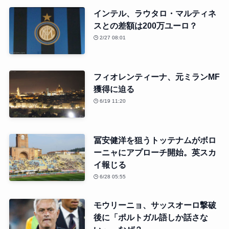
インテル、ラウタロ・マルティネ
スとの差額は200万ユーロ？
2/27 08:01
フィオレンティーナ、元ミランMF
獲得に迫る
6/19 11:20
冨安健洋を狙うトッテナムがボロ
ーニャにアプローチ開始。英スカ
イ報じる
6/28 05:55
モウリーニョ、サッスオーロ撃破
後に「ポルトガル語しか話さな