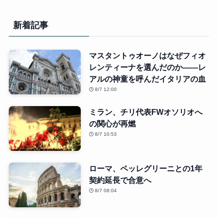
新着記事
マスタントゥオーノはなぜフィオ
レンティーナを選んだのか――レ
アルの神童を呼んだイタリアの血
8/7 12:00
ミラン、チリ代表FWオソリオへ
の関心が再燃
8/7 10:53
ローマ、ペッレグリーニとの1年
契約延長で合意へ
8/7 08:04