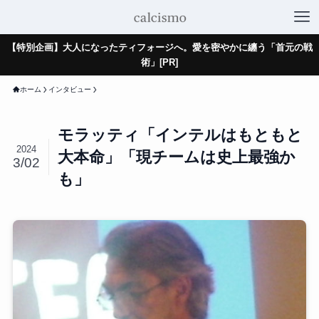
【特別企画】大人になったティフォージへ。愛を密やかに纏う「首元の戦
術」[PR]
ホーム
インタビュー
モラッティ「インテルはもともと
2024
大本命」「現チームは史上最強か
3/02
も」