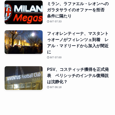
ミラン、ラファエル・レオンへの
ガラタサライのオファーを拒否
条件に隔たり
8/7 07:33
フィオレンティーナ、マスタント
ゥオーノがフィレンツェ到着 レ
アル・マドリードから加入が間近
に
8/7 07:00
PSV、コスティッチ獲得を正式発
表 ペリシッチのインテル復帰説
は沈静化？
8/7 06:18