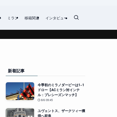
ル
ミラン
移籍関連
インタビュー
新着記事
今季初のミラノダービーは1−1
ドロー【ACミラン対インテ
ル：プレシーズンマッチ】
8/6 09:45
ユヴェントス、ザークツィー獲
得へ前進