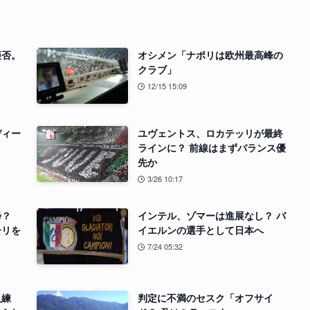
拒否。
オシメン「ナポリは欧州最高峰の
？
クラブ」
12/15 15:09
ディー
ユヴェントス、ロカテッリが最終
ラインに？ 前線はまずバランス優
先か
3/26 10:17
帰？
インテル、ゾマーは進展なし？ バ
ーリを
イエルンの選手として日本へ
7/24 05:32
人練
判定に不満のセスク「オフサイ