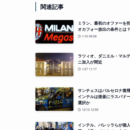
関連記事
ミラン、最初のオファーを
オカフォー放出の条件とは
1/10 09:06
ラツィオ、ダニエル・マル
ニ加入が間近
1/27 11:17
サンチェスはバルセロナ復
インテルは後釜にラスパド
選択か
12/13 12:55
インテル、バレッラらが個