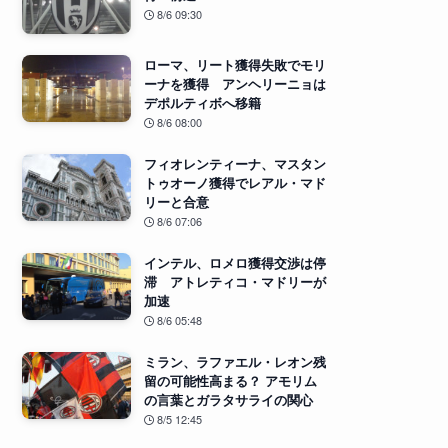
8/6 09:30
ローマ、リート獲得失敗でモリ
ーナを獲得 アンヘリーニョは
デポルティボへ移籍
8/6 08:00
フィオレンティーナ、マスタン
トゥオーノ獲得でレアル・マド
リーと合意
8/6 07:06
インテル、ロメロ獲得交渉は停
滞 アトレティコ・マドリーが
加速
8/6 05:48
ミラン、ラファエル・レオン残
留の可能性高まる？ アモリム
の言葉とガラタサライの関心
8/5 12:45