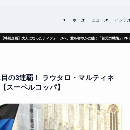
ホーム
ニュース
インテ
【特別企画】大人になったティフォージへ。愛を密やかに纏う「首元の戦術」[PR]
目の3連覇！ ラウタロ・マルティネ
す【スーペルコッパ】