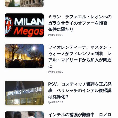
ミラン、ラファエル・レオンへの
ガラタサライのオファーを拒否
条件に隔たり
8/7 07:33
フィオレンティーナ、マスタント
ゥオーノがフィレンツェ到着 レ
アル・マドリードから加入が間近
に
8/7 07:00
PSV、コスティッチ獲得を正式発
表 ペリシッチのインテル復帰説
は沈静化？
8/7 06:18
インテルの補強が難航中 ロメロ