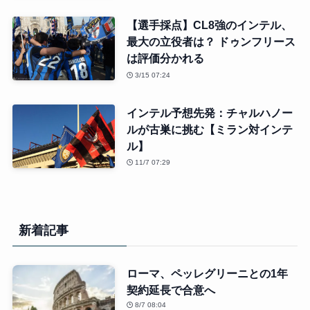
【選手採点】CL8強のインテル、
最大の立役者は？ ドゥンフリース
は評価分かれる
3/15 07:24
インテル予想先発：チャルハノー
ルが古巣に挑む【ミラン対インテ
ル】
11/7 07:29
新着記事
ローマ、ペッレグリーニとの1年
契約延長で合意へ
8/7 08:04