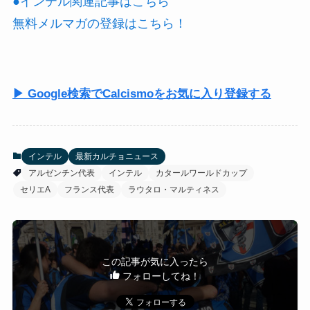
●インテル関連記事はこちら
無料メルマガの登録はこちら！
▶ Google検索でCalcismoをお気に入り登録する
インテル
最新カルチョニュース
アルゼンチン代表
インテル
カタールワールドカップ
セリエA
フランス代表
ラウタロ・マルティネス
この記事が気に入ったら
フォローしてね！