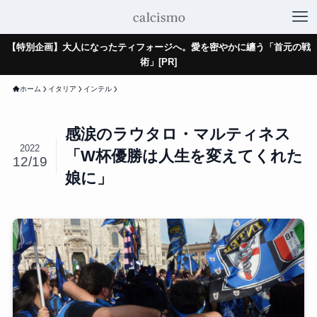
【特別企画】大人になったティフォージへ。愛を密やかに纏う「首元の戦
術」[PR]
ホーム
イタリア
インテル
感涙のラウタロ・マルティネス
2022
「W杯優勝は人生を変えてくれた
12/19
娘に」